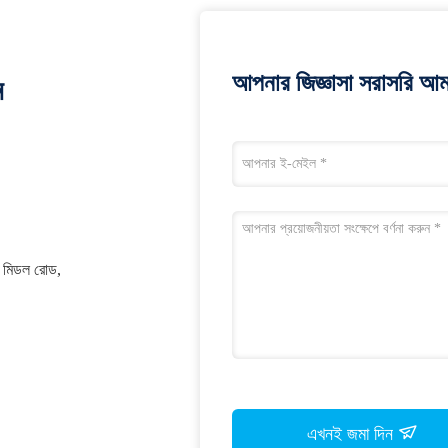
আপনার জিজ্ঞাসা সরাসরি আম
ন
়াং মিডল রোড,
এখনই জমা দিন