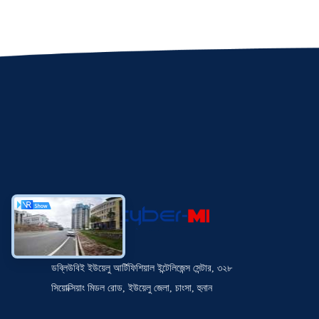
ডব্লিউবিই ইউয়েলু আর্টিফিশিয়াল ইন্টেলিজেন্স সেন্টার, ৩২৮
সিয়োক্সিয়াং মিডল রোড, ইউয়েলু জেলা, চাংসা, হুনান