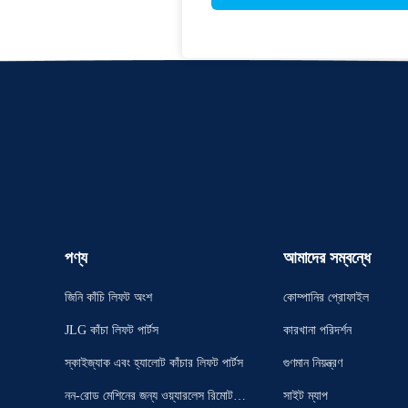
পণ্য
আমাদের সম্বন্ধে
জিনি কাঁচি লিফট অংশ
কোম্পানির প্রোফাইল
JLG কাঁচা লিফট পার্টস
কারখানা পরিদর্শন
স্কাইজ্যাক এবং হ্যালোট কাঁচার লিফট পার্টস
গুণমান নিয়ন্ত্রণ
নন-রোড মেশিনের জন্য ওয়্যারলেস রিমোট ক
সাইট ম্যাপ