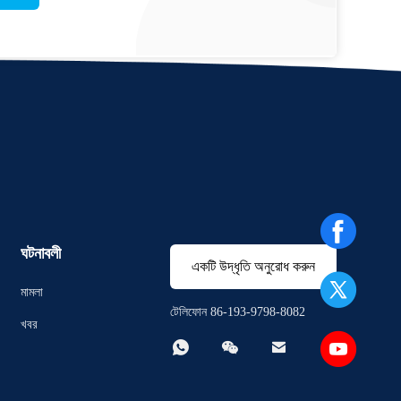
ঘটনাবলী
একটি উদ্ধৃতি অনুরোধ করুন
মামলা
টেলিফোন 86-193-9798-8082
খবর


