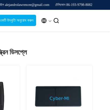
েইল alejandrolawrencee@gmail.com
টেলিফোন 86-193-9798-8082


একটি উদ্ধৃতি অনুরোধ করুন
্রিন ডিসপ্লে