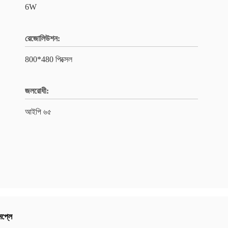
6W
রেজোলিউশন:
800*480 পিক্সেল
জলরোধী:
আইপি ৬৫
িসপ্লে