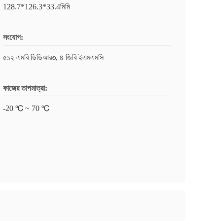
128.7*126.3*33.4মিমি
সংযোগ:
৫১২ এমবি ডিডিআর৩, ৪ জিবি ইএমএমসি
কাজের তাপমাত্রা:
-20 ℃ ~ 70 ℃