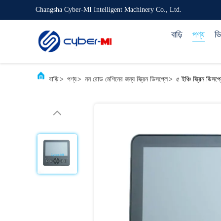
Changsha Cyber-MI Intelligent Machinery Co., Ltd.
বাড়ি
পণ্য
ভ
বাড়ি
>
পণ্য
>
নন রোড মেশিনের জন্য স্ক্রিন ডিসপ্লে
>
৫ ইঞ্চি স্ক্রিন ডিসপ