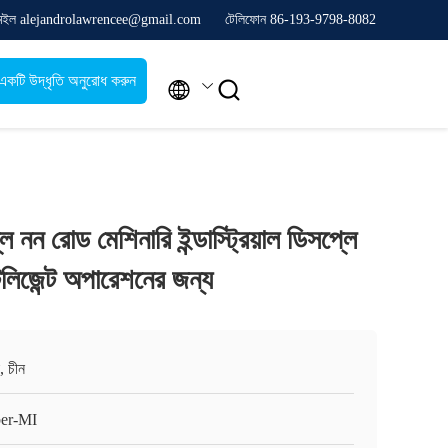
েইল alejandrolawrencee@gmail.com
টেলিফোন 86-193-9798-8082
একটি উদ্ধৃতি অনুরোধ করুন


্লে নন রোড মেশিনারি ইন্ডাস্ট্রিয়াল ডিসপ্লে
টেলিজেন্ট অপারেশনের জন্য
, চীন
er-MI