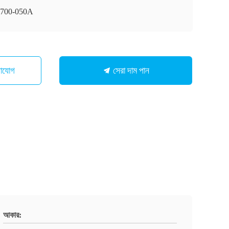
700-050A
সেরা দাম পান
গাযোগ
আকার: