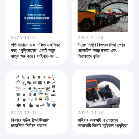
2024-11-21
2024-11-13
গতি বাড়ানো এবং শক্তি একত্রিত
টানেল নির্মাণ বিপ্লবঃ ভিজা স্প্রে
করা, "বুদ্ধিমত্তা" একটি নতুন
রোবোটিক অস্ত্র দক্ষতা এবং
যাত্রা শুরু করে। সাইবার-এমআই
নিরাপত্তা বৃদ্ধি
আপনাকে সাংহাইয়ের বাউমা চায়না
২০২৪-এ আমাদের সাথে যোগ দিতে
আমন্ত্রণ জানাচ্ছে, একসাথে
উদ্ভাবনী সাফল্যের সাক্ষী হতে!
2024-11-01
2024-10-14
কিভাবে সঠিক ইন্ডাস্ট্রিয়াল
সাইবার-এমআই-র নেতৃত্বে
জয়েস্টিক নির্বাচন করবেন
অগ্রগামী রিমোট কন্ট্রোল প্রযুক্তি