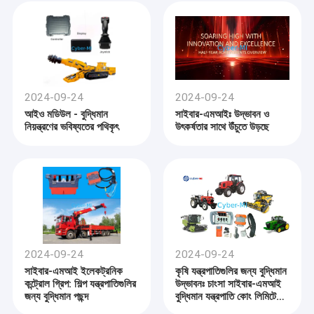
2024-09-24
2024-09-24
আইও মডিউল - বুদ্ধিমান
সাইবার-এমআইঃ উদ্ভাবন ও
নিয়ন্ত্রণের ভবিষ্যতের পথিকৃৎ
উৎকর্ষতার সাথে উঁচুতে উড়ছে
বাড়ি
চ্যাংশা সাইবার-এমআই ইন্টেলিজেন্ট মেশিন কোং লিমিটেড।
স্মার্ট বিল্ডিং মেশিনের ক্ষেত্রে একটি
2024-09-24
2024-09-24
পণ্য
শীর্ষস্থানীয় সংস্থা, উচ্চ-কার্যকারিতা মূল নিয়ন্ত্রণ উপাদান, মূল নিয়ন্ত্রণ প্রযুক্তির উন্নয়ন ও
সাইবার-এমআই ইলেকট্রনিক
কৃষি যন্ত্রপাতিগুলির জন্য বুদ্ধিমান
কন্ট্রোল গ্রিপ: শিল্প যন্ত্রপাতিগুলির
উদ্ভাবনঃ চাংসা সাইবার-এমআই
উত্পাদনতে বিশেষজ্ঞ,এবং ব্যাপক বৈদ্যুতিক নিয়ন্ত্রণ ব্যবস্থাউদ্ভাবন এবং গুণমানের প্রতি
ভিডিও
জন্য বুদ্ধিমান পছন্দ
বুদ্ধিমান যন্ত্রপাতি কোং লিমিটেডের
আমাদের অঙ্গীকার আমাদের নির্মাণ এবং বায়ু কর্ম প্ল্যাটফর্ম শিল্পে উন্নত সমাধান খুঁজছেন ব্যবসার
সাথে অংশীদারিত্ব।