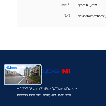
ওয়েচ্যাট :
cyber-mi_com
ইমেইল
alejandrolawrencee
ডব্লিউবিই ইউয়েলু আর্টিফিশিয়াল ইন্টেলিজেন্স সেন্টার, ৩২৮
সিয়োক্সিয়াং মিডল রোড, ইউয়েলু জেলা, চাংসা, হুনান