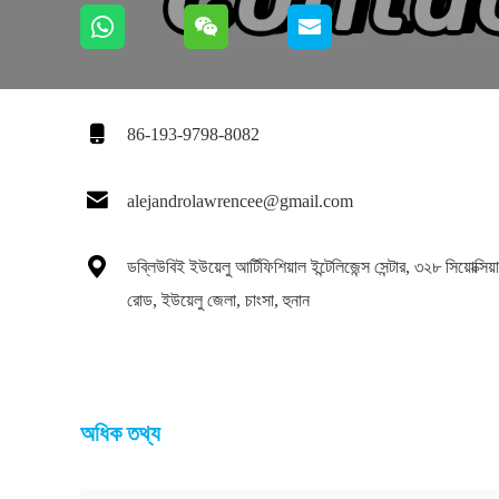

86-193-9798-8082

alejandrolawrencee@gmail.com

ডব্লিউবিই ইউয়েলু আর্টিফিশিয়াল ইন্টেলিজেন্স সেন্টার, ৩২৮ সিয়োক্সিয
রোড, ইউয়েলু জেলা, চাংসা, হুনান
অধিক তথ্য