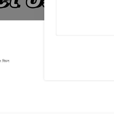
়াং মিডল