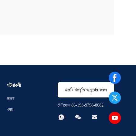
ঘটনাবলী
একটি উদ্ধৃতি অনুরোধ করুন
মামলা
টেলিফোন 86-193-9798-8082
খবর


