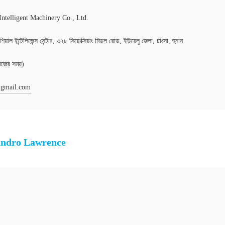
ntelligent Machinery Co., Ltd.
িয়াল ইন্টেলিজেন্স সেন্টার, ৩২৮ সিয়োক্সিয়াং মিডল রোড, ইউয়েলু জেলা, চাংসা, হুনান
ের সময়)
@gmail.com
andro Lawrence