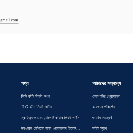
@gmail.com
পণ্য
আমাদের সম্বন্ধে
জিনি কাঁচি লিফট অংশ
কোম্পানির প্রোফাইল
JLG কাঁচা লিফট পার্টস
কারখানা পরিদর্শন
স্কাইজ্যাক এবং হ্যালোট কাঁচার লিফট পার্টস
গুণমান নিয়ন্ত্রণ
নন-রোড মেশিনের জন্য ওয়্যারলেস রিমোট ক
সাইট ম্যাপ