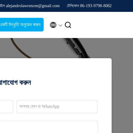
েইল alejandrolawrencee@gmail.com
টেলিফোন 86-193-9798-8082


একটি উদ্ধৃতি অনুরোধ করুন
যোগাযোগ করুন