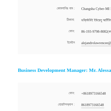
কোমপানির নাম :
Changsha Cyber-MI I
ঠিকানা:
ডব্লিউবিই ইউয়েলু আর্টিফিশ
ফোন:
86-193-9798-8082(কাজ
ইমেইল
alejandrolawrencee
Business Development Manager: Mr. Aless
ফোন:
+8618973166548
হোয়াটসঅ্যাপ :
8618973166548