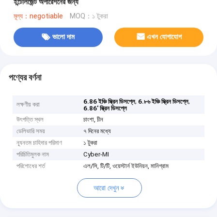
ইন্টেলিজেন্ট অপারেশনের জন্য
মূল্য：negotiable
MOQ：১ টুকরা
ভালো দাম
এখন যোগাযোগ
পণ্যের বর্ণনা
,
,
6.86 ইঞ্চি স্ক্রিন ডিসপ্লে
6.৮৬ ইঞ্চি স্ক্রিন ডিসপ্লে
লক্ষণীয় করা
6.86' স্ক্রিন ডিসপ্লে
উৎপত্তি স্থল
চাংশা, চীন
ডেলিভারি সময়
৭ দিনের মধ্যে
ন্যূনতম চাহিদার পরিমাণ
১ টুকরা
পরিচিতিমুলক নাম
Cyber-MI
পরিশোধের শর্ত
এল/সি, টি/টি, ওয়েস্টার্ন ইউনিয়ন, মানিগ্রাম
আরো দেখুন