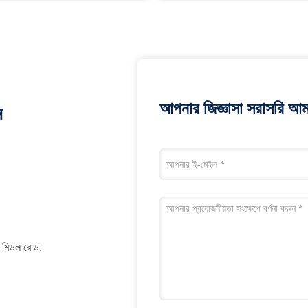
আপনার জিজ্ঞাসা সরাসরি আম
ন
়াং মিডল রোড,