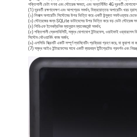
শক্তিশালী ডেটা গণনা এবং স্টোরেজ ক্ষমতা, এবং অন্তর্নির্মিত 4G দূরবর্তী যোগা
(1) দূরবর্তী রক্ষণাবেক্ষণ এবং আপগ্রেড সমর্থন, বিক্রয়োত্তর অপারেটিং খরচ হ্রাস
(২) লিনাক্স অপারেটিং সিস্টেমের উপর ভিত্তি করে একটি উন্মুক্ত সফটওয়্যার ডেভেল
(৩) স্টোরেজের জন্য SQLite ডাটাবেসের উপর ভিত্তি করে বড় ডেটা স্টোরেজ সমর্
(৪) পিডিএফ ইলেকট্রনিক ম্যানুয়াল ম্যানেজমেন্ট সমর্থন;
(৫) শক্তিশালী স্কেলাবিলিটি, সমৃদ্ধ যোগাযোগ ইন্টারফেস, ওয়াইফাই ওয়্যারলেস ড
সিস্টেম নেটওয়ার্কিং কাজ অর্জন;
(৬) এলসিডি স্ক্রিনটি একটি সম্পূর্ণ ল্যামিনেটিং প্রক্রিয়া গ্রহণ করে, যা কুয়া
(7) সমৃদ্ধ আইও ইন্টারফেসের সাথে একটি ব্যয়বহুল ইন্টিগ্রেটেড প্রদর্শন এবং নিয়ন্