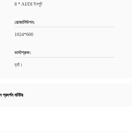
8 * AI/DI ইনপুট
রেজোলিউশন:
1024*600
ডাস্টপ্রুফ:
হ্যাঁ।
রিন প্রদর্শন মনিটর