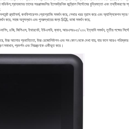
যোগ মডিউল,গ্রাহকদের তাদের সরঞ্জামগুলির ইলেকট্রনিক কন্ট্রোল সিস্টেমের বুদ্ধিমত্তা এবং তথ্যীকরণের
;
পমেন্ট প্ল্যাটফর্ম, কনফিগারেশন প্রোগ্রামিং সমর্থন করে, শেখার খরচ হ্রাস করে এবং অ্যাপ্লিকেশন স্ত
থন করে, সহজ অনুসন্ধান এবং পুনরুদ্ধারের জন্য SQL ভাষা সমর্থন করে;
িবাগিং, ৪জি, জিপিএস, ইথারনেট, ইউএসবি, ক্যান, আরএস৪৮৫/২৩২ ইত্যাদি সমর্থন, তৃতীয় পক্ষের সিস্টেম 
শা না করে, উচ্চ আলোর প্রবাহিততা, উচ্চ রেজোলিউশন এবং সব কোণ থেকে দেখা যায়, যার ফলে আরও পরিষ্কার চ
ত্রণ সমাধান, প্রদর্শন এবং নিয়ন্ত্রণকে একীভূত করে।