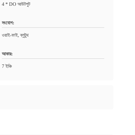
4 * DO আউটপুট
সংযোগ:
ওয়াই-ফাই, ব্লুটুথ
আকার:
7 ইঞ্চি