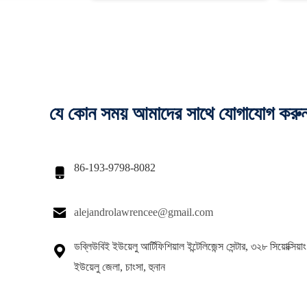
যে কোন সময় আমাদের সাথে যোগাযোগ করু
86-193-9798-8082


alejandrolawrencee@gmail.com
ডব্লিউবিই ইউয়েলু আর্টিফিশিয়াল ইন্টেলিজেন্স সেন্টার, ৩২৮ সিয়োক্সিয

ইউয়েলু জেলা, চাংসা, হুনান