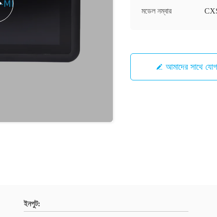
মডেল নম্বার
CXS
আমাদের সাথে যো
ইনপুট: