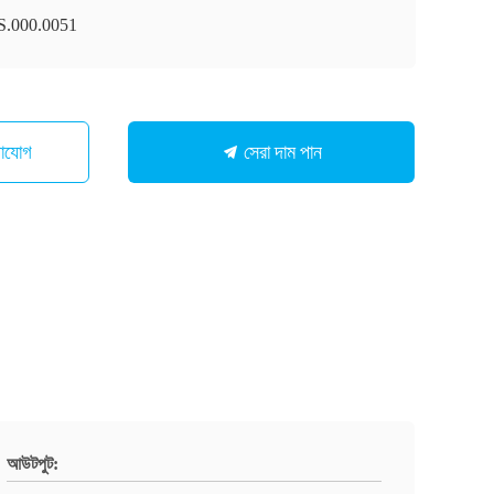
.000.0051
সেরা দাম পান
গাযোগ
আউটপুট: