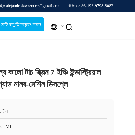
েইল alejandrolawrencee@gmail.com
টেলিফোন 86-193-9798-8082
একটি উদ্ধৃতি অনুরোধ করুন


ালো টাচ স্ক্রিন 7 ইঞ্চি ইন্ডাস্ট্রিয়াল
প্যাড মানব-মেশিন ডিসপ্লে
, চীন
er-MI