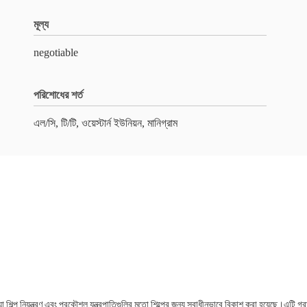
মূল্য
negotiable
পরিশোধের শর্ত
এল/সি, টি/টি, ওয়েস্টার্ন ইউনিয়ন, মানিগ্রাম
টফর্ম যা শিল্প নিয়ন্ত্রণ এবং প্রকৌশল যন্ত্রপাতিগুলির মতো শিল্পের জন্য স্বাধীনভাবে বিকাশ করা হয়েছে।এটি