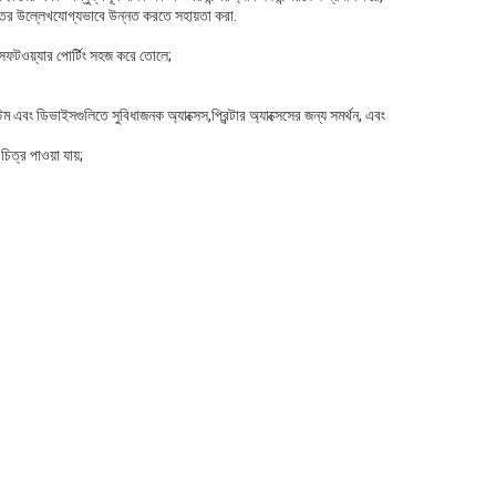
 স্তর উল্লেখযোগ্যভাবে উন্নত করতে সহায়তা করা.
র সফটওয়্যার পোর্টিং সহজ করে তোলে;
এবং ডিভাইসগুলিতে সুবিধাজনক অ্যাক্সেস,প্রিন্টার অ্যাক্সেসের জন্য সমর্থন, এবং
িত্র পাওয়া যায়;