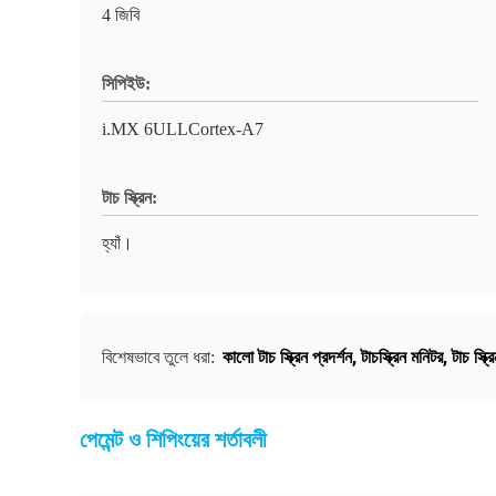
4 জিবি
সিপিইউ:
i.MX 6ULLCortex-A7
টাচ স্ক্রিন:
হ্যাঁ।
কালো টাচ স্ক্রিন প্রদর্শন
,
টাচস্ক্রিন মনিটর
,
টাচ স্ক্
বিশেষভাবে তুলে ধরা:
পেমেন্ট ও শিপিংয়ের শর্তাবলী