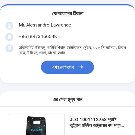
যোগাযোগের ঠিকানা
Mr. Alessandro Lawrence
+8618973166548
ডব্লিউবিই ইউয়েলু আর্টিফিশিয়াল ইন্টেলিজেন্স সেন্টার, ৩২৮ সিয়োক্সিয়াং মিডল
রোড, ইউয়েলু জেলা, চাংসা, হুনান
এখন যোগাযোগ
এর সেরা মূল্য পান
JLG 1001112758 শ্যাসি
কন্ট্রোল মডিউল কন্ট্রোলার বক্স জন্য
JLG বুম লিফট