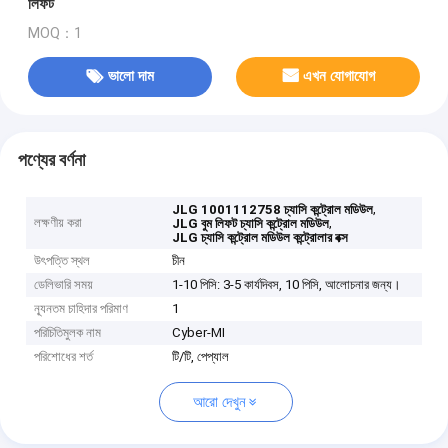
লিফট
MOQ：1
ভালো দাম
এখন যোগাযোগ
পণ্যের বর্ণনা
,
JLG 1001112758 চ্যাসি কন্ট্রোল মডিউল
লক্ষণীয় করা
,
JLG বুম লিফট চ্যাসি কন্ট্রোল মডিউল
JLG চ্যাসি কন্ট্রোল মডিউল কন্ট্রোলার বক্স
উৎপত্তি স্থল
চীন
ডেলিভারি সময়
1-10 পিসি: 3-5 কার্যদিবস, 10 পিসি, আলোচনার জন্য।
ন্যূনতম চাহিদার পরিমাণ
1
পরিচিতিমুলক নাম
Cyber-MI
পরিশোধের শর্ত
টি/টি, পেপ্যাল
আরো দেখুন