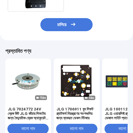
চালিয়ে
প্রস্তাবিত পণ্য
JLG 7024772 24V
JLG 1706911 বুম লিফট
JLG 10011223
ব্রেক কিট JLG কাঁচার লিফটের
প্ল্যাটফর্ম নিয়ন্ত্রণের অংশগুলির
JLG এয়ারলিফ্ট প্ল্যাটফ
জন্য বৈদ্যুতিক ব্রেক অ্যাকুয়েটর
জন্য ব্যবহৃত ডেকল স্টিকার
ডেকাল লাইট প্যানেল 
কিট
ভালো দাম
ভালো দাম
ভালো দাম