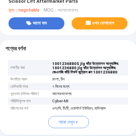
Scissor Lift Aftermarket Parts
মূল্য：negotiable
MOQ：আলোচনাযোগ্য
ভালো দাম
এখন যোগাযোগ
পণ্যের বর্ণনা
,
1001236880S jlg কাঁচা উত্তোলন আনুষাঙ্গিক
লক্ষণীয় করা
,
1001236880 jlg কাঁচা উত্তোলন আনুষাঙ্গিক
জেএলজি কাঁচি লিফট কন্ট্রোল বক্স 1001236880
উৎপত্তি স্থল
চাংশা, চীন
ডেলিভারি সময়
৭ দিনের মধ্যে
ন্যূনতম চাহিদার পরিমাণ
আলোচনাযোগ্য
পরিচিতিমুলক নাম
Cyber-MI
পরিশোধের শর্ত
এল/সি, টি/টি, ওয়েস্টার্ন ইউনিয়ন, মানিগ্রাম
আরো দেখুন