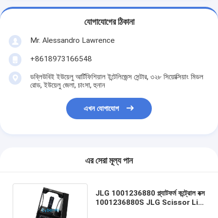
যোগাযোগের ঠিকানা
Mr. Alessandro Lawrence
+8618973166548
ডব্লিউবিই ইউয়েলু আর্টিফিশিয়াল ইন্টেলিজেন্স সেন্টার, ৩২৮ সিয়োক্সিয়াং মিডল
রোড, ইউয়েলু জেলা, চাংসা, হুনান
এখন যোগাযোগ
এর সেরা মূল্য পান
JLG 1001236880 প্ল্যাটফর্ম কন্ট্রোল বক্স
1001236880S JLG Scissor Lift
Aftermarket Parts