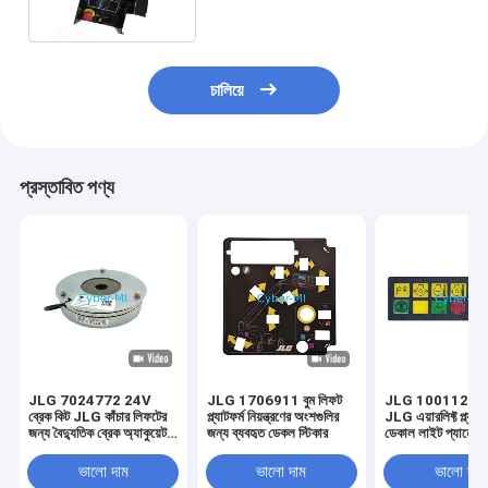
চালিয়ে
প্রস্তাবিত পণ্য
JLG 7024772 24V
JLG 1706911 বুম লিফট
JLG 10011223
ব্রেক কিট JLG কাঁচার লিফটের
প্ল্যাটফর্ম নিয়ন্ত্রণের অংশগুলির
JLG এয়ারলিফ্ট প্ল্যাটফ
জন্য বৈদ্যুতিক ব্রেক অ্যাকুয়েটর
জন্য ব্যবহৃত ডেকল স্টিকার
ডেকাল লাইট প্যানেল 
কিট
ভালো দাম
ভালো দাম
ভালো দাম