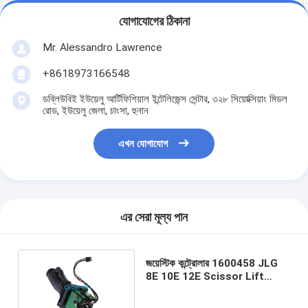
যোগাযোগের ঠিকানা
Mr. Alessandro Lawrence
+8618973166548
ডব্লিউবিই ইউয়েলু আর্টিফিশিয়াল ইন্টেলিজেন্স সেন্টার, ৩২৮ সিয়োক্সিয়াং মিডল
রোড, ইউয়েলু জেলা, চাংসা, হুনান
এখন যোগাযোগ
এর সেরা মূল্য পান
জয়েস্টিক কন্ট্রোলার 1600458 JLG
8E 10E 12E Scissor Lift
জয়েস্টিক কন্ট্রোলারের জন্য