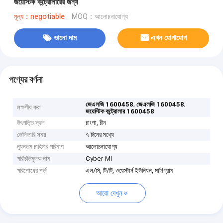
জয়েস্টিক কন্ট্রোলারের জন্য
মূল্য：negotiable
MOQ：আলোচনাযোগ্য
ভালো দাম
এখন যোগাযোগ
পণ্যের বর্ণনা
,
,
জেএলজি 1600458
জেএলজি 1600458
লক্ষণীয় করা
জয়েস্টিক কন্ট্রোলার 1600458
উৎপত্তি স্থল
চাংশা, চীন
ডেলিভারি সময়
৭ দিনের মধ্যে
ন্যূনতম চাহিদার পরিমাণ
আলোচনাযোগ্য
পরিচিতিমুলক নাম
Cyber-MI
পরিশোধের শর্ত
এল/সি, টি/টি, ওয়েস্টার্ন ইউনিয়ন, মানিগ্রাম
আরো দেখুন