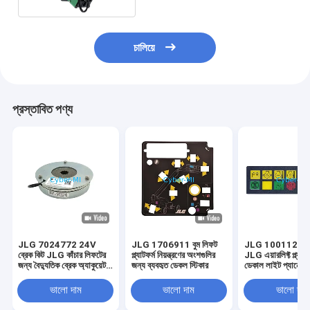
চালিয়ে
প্রস্তাবিত পণ্য
JLG 7024772 24V
JLG 1706911 বুম লিফট
JLG 10011223
ব্রেক কিট JLG কাঁচার লিফটের
প্ল্যাটফর্ম নিয়ন্ত্রণের অংশগুলির
JLG এয়ারলিফ্ট প্ল্যাটফ
জন্য বৈদ্যুতিক ব্রেক অ্যাকুয়েটর
জন্য ব্যবহৃত ডেকল স্টিকার
ডেকাল লাইট প্যানেল 
কিট
ভালো দাম
ভালো দাম
ভালো দাম