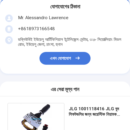
যোগাযোগের ঠিকানা
Mr. Alessandro Lawrence
+8618973166548
ডব্লিউবিই ইউয়েলু আর্টিফিশিয়াল ইন্টেলিজেন্স সেন্টার, ৩২৮ সিয়োক্সিয়াং মিডল
রোড, ইউয়েলু জেলা, চাংসা, হুনান
এখন যোগাযোগ
এর সেরা মূল্য পান
JLG 1001118416 JLG বুম
লিফটগুলির জন্য জয়েস্টিক নিয়ামক
সমাবেশ