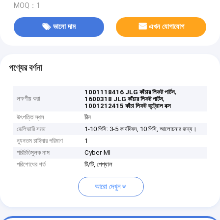
MOQ：1
ভালো দাম
এখন যোগাযোগ
পণ্যের বর্ণনা
,
1001118416 JLG কাঁচার লিফট পার্টস
লক্ষণীয় করা
,
1600318 JLG কাঁচার লিফট পার্টস
1001212415 কাঁচা লিফট কন্ট্রোল বক্স
উৎপত্তি স্থল
চীন
ডেলিভারি সময়
1-10 পিসি: 3-5 কার্যদিবস, 10 পিসি, আলোচনার জন্য।
ন্যূনতম চাহিদার পরিমাণ
1
পরিচিতিমুলক নাম
Cyber-MI
পরিশোধের শর্ত
টি/টি, পেপ্যাল
আরো দেখুন