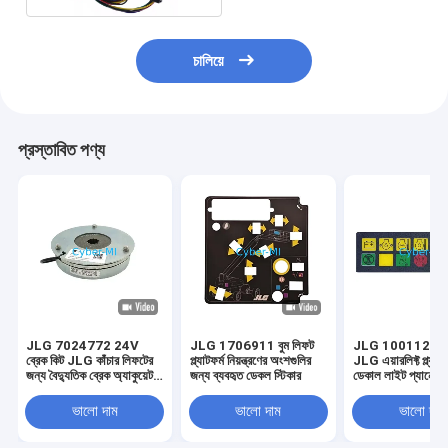
চালিয়ে
প্রস্তাবিত পণ্য
JLG 7024772 24V
JLG 1706911 বুম লিফট
JLG 10011223
ব্রেক কিট JLG কাঁচার লিফটের
প্ল্যাটফর্ম নিয়ন্ত্রণের অংশগুলির
JLG এয়ারলিফ্ট প্ল্যাটফ
জন্য বৈদ্যুতিক ব্রেক অ্যাকুয়েটর
জন্য ব্যবহৃত ডেকল স্টিকার
ডেকাল লাইট প্যানেল 
কিট
ভালো দাম
ভালো দাম
ভালো দাম