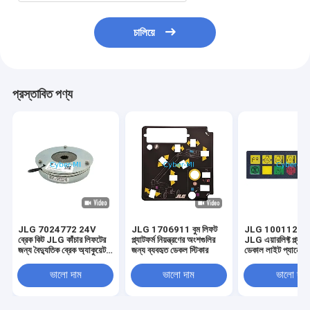
চালিয়ে
প্রস্তাবিত পণ্য
JLG 7024772 24V
JLG 1706911 বুম লিফট
JLG 10011223
ব্রেক কিট JLG কাঁচার লিফটের
প্ল্যাটফর্ম নিয়ন্ত্রণের অংশগুলির
JLG এয়ারলিফ্ট প্ল্যাটফ
জন্য বৈদ্যুতিক ব্রেক অ্যাকুয়েটর
জন্য ব্যবহৃত ডেকল স্টিকার
ডেকাল লাইট প্যানেল 
কিট
ভালো দাম
ভালো দাম
ভালো দাম