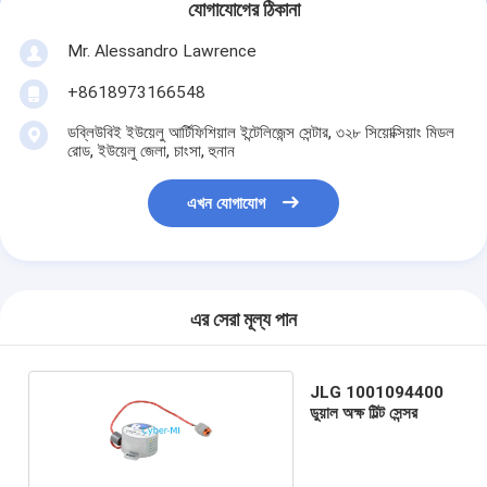
যোগাযোগের ঠিকানা
Mr. Alessandro Lawrence
+8618973166548
ডব্লিউবিই ইউয়েলু আর্টিফিশিয়াল ইন্টেলিজেন্স সেন্টার, ৩২৮ সিয়োক্সিয়াং মিডল
রোড, ইউয়েলু জেলা, চাংসা, হুনান
এখন যোগাযোগ
এর সেরা মূল্য পান
JLG 1001094400
ডুয়াল অক্ষ টিল্ট সেন্সর