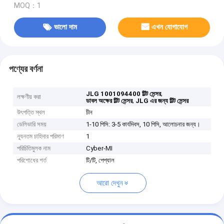
MOQ：1
ভালো দাম
এখন যোগাযোগ
পণ্যের বর্ণনা
,
JLG 1001094400 টিল্ট সেন্সর
লক্ষণীয় করা
,
ডাবল অক্ষের টিল্ট সেন্সর
JLG এর জন্য টিল্ট সেন্সর
উৎপত্তি স্থল
চীন
ডেলিভারি সময়
1-10 পিসি: 3-5 কার্যদিবস, 10 পিসি, আলোচনার জন্য।
ন্যূনতম চাহিদার পরিমাণ
1
পরিচিতিমুলক নাম
Cyber-MI
পরিশোধের শর্ত
টি/টি, পেপ্যাল
আরো দেখুন