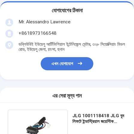
যোগাযোগের ঠিকানা
Mr. Alessandro Lawrence
+8618973166548
ডব্লিউবিই ইউয়েলু আর্টিফিশিয়াল ইন্টেলিজেন্স সেন্টার, ৩২৮ সিয়োক্সিয়াং মিডল
রোড, ইউয়েলু জেলা, চাংসা, হুনান
এখন যোগাযোগ
এর সেরা মূল্য পান
JLG 1001118418 JLG বুম
লিফটে ইন্ডাস্ট্রিয়াল জয়েস্টিক
কন্ট্রোলার