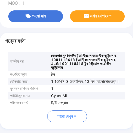
MOQ：1
ভালো দাম
এখন যোগাযোগ
পণ্যের বর্ণনা
,
জেএলজি বুম লিফটস ইন্ডাস্ট্রিয়াল জয়েস্টিক কন্ট্রোলার
,
1001118418 ইন্ডাস্ট্রিয়াল জয়েস্টিক কন্ট্রোলার
লক্ষণীয় করা
JLG 1001118418 ইন্ডাস্ট্রিয়াল জয়েস্টিক
কন্ট্রোলার
উৎপত্তি স্থল
চীন
ডেলিভারি সময়
1-10 পিসি: 3-5 কার্যদিবস, 10 পিসি, আলোচনার জন্য।
ন্যূনতম চাহিদার পরিমাণ
1
পরিচিতিমুলক নাম
Cyber-MI
পরিশোধের শর্ত
টি/টি, পেপ্যাল
আরো দেখুন