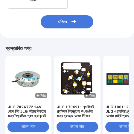
চালিয়ে
প্রস্তাবিত পণ্য
JLG 7024772 24V
JLG 1706911 বুম লিফট
JLG 10011223
ব্রেক কিট JLG কাঁচার লিফটের
প্ল্যাটফর্ম নিয়ন্ত্রণের অংশগুলির
JLG এয়ারলিফ্ট প্ল্যাটফ
জন্য বৈদ্যুতিক ব্রেক অ্যাকুয়েটর
জন্য ব্যবহৃত ডেকল স্টিকার
ডেকাল লাইট প্যানেল 
কিট
ভালো দাম
ভালো দাম
ভালো দাম