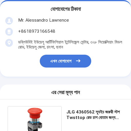
যোগাযোগের ঠিকানা
Mr. Alessandro Lawrence
+8618973166548
ডব্লিউবিই ইউয়েলু আর্টিফিশিয়াল ইন্টেলিজেন্স সেন্টার, ৩২৮ সিয়োক্সিয়াং মিডল
রোড, ইউয়েলু জেলা, চাংসা, হুনান
এখন যোগাযোগ
এর সেরা মূল্য পান
JLG 4360562 স্যুইচ জরুরী স্টপ
Twsttop রেড চাপ বোতাম জন্য
JLG টানা বুম