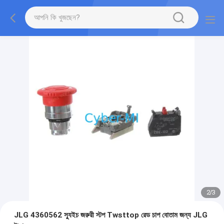
2
/
3
JLG 4360562 স্যুইচ জরুরী স্টপ Twsttop রেড চাপ বোতাম জন্য JLG