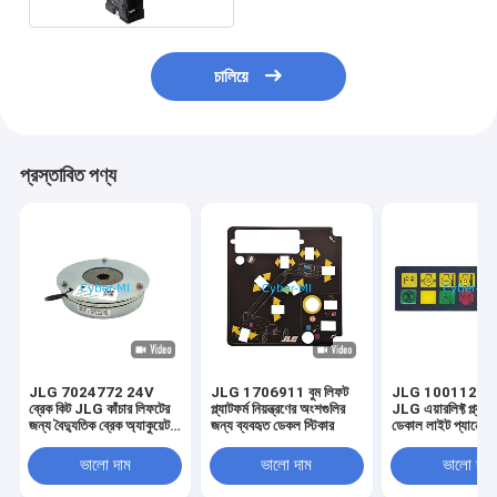
চালিয়ে
প্রস্তাবিত পণ্য
JLG 7024772 24V
JLG 1706911 বুম লিফট
JLG 10011223
ব্রেক কিট JLG কাঁচার লিফটের
প্ল্যাটফর্ম নিয়ন্ত্রণের অংশগুলির
JLG এয়ারলিফ্ট প্ল্যাটফ
জন্য বৈদ্যুতিক ব্রেক অ্যাকুয়েটর
জন্য ব্যবহৃত ডেকল স্টিকার
ডেকাল লাইট প্যানেল 
কিট
ভালো দাম
ভালো দাম
ভালো দাম