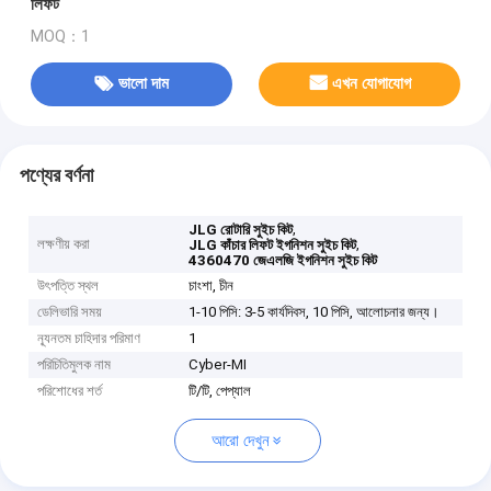
লিফট
MOQ：1
ভালো দাম
এখন যোগাযোগ
পণ্যের বর্ণনা
,
JLG রোটারি সুইচ কিট
লক্ষণীয় করা
,
JLG কাঁচার লিফট ইগনিশন সুইচ কিট
4360470 জেএলজি ইগনিশন সুইচ কিট
উৎপত্তি স্থল
চাংশা, চীন
ডেলিভারি সময়
1-10 পিসি: 3-5 কার্যদিবস, 10 পিসি, আলোচনার জন্য।
ন্যূনতম চাহিদার পরিমাণ
1
পরিচিতিমুলক নাম
Cyber-MI
পরিশোধের শর্ত
টি/টি, পেপ্যাল
আরো দেখুন