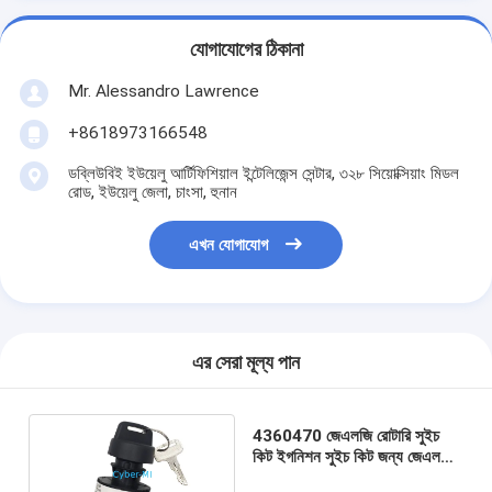
যোগাযোগের ঠিকানা
Mr. Alessandro Lawrence
+8618973166548
ডব্লিউবিই ইউয়েলু আর্টিফিশিয়াল ইন্টেলিজেন্স সেন্টার, ৩২৮ সিয়োক্সিয়াং মিডল
রোড, ইউয়েলু জেলা, চাংসা, হুনান
এখন যোগাযোগ
এর সেরা মূল্য পান
4360470 জেএলজি রোটারি সুইচ
কিট ইগনিশন সুইচ কিট জন্য জেএলজি
কাঁচি লিফট