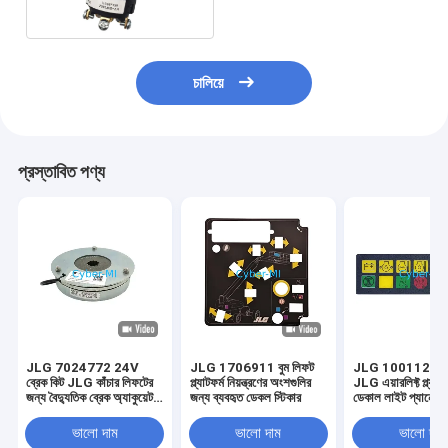
চালিয়ে
প্রস্তাবিত পণ্য
JLG 7024772 24V
JLG 1706911 বুম লিফট
JLG 10011223
ব্রেক কিট JLG কাঁচার লিফটের
প্ল্যাটফর্ম নিয়ন্ত্রণের অংশগুলির
JLG এয়ারলিফ্ট প্ল্যাটফ
জন্য বৈদ্যুতিক ব্রেক অ্যাকুয়েটর
জন্য ব্যবহৃত ডেকল স্টিকার
ডেকাল লাইট প্যানেল 
কিট
ভালো দাম
ভালো দাম
ভালো দাম