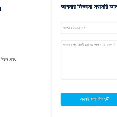
আপনার জিজ্ঞাসা সরাসরি আম
ন
়াং মিডল রোড,
এখনই জমা দিন