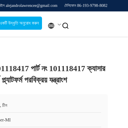
েইল alejandrolawrencee@gmail.com
টেলিফোন 86-193-9798-8082
একটি উদ্ধৃতি অনুরোধ করুন


01118417 পার্ট নং 101118417 ক্যাসার
্ল্যাটফর্ম পরবিক্রয় যন্ত্রাংশ
, চীন
er-MI