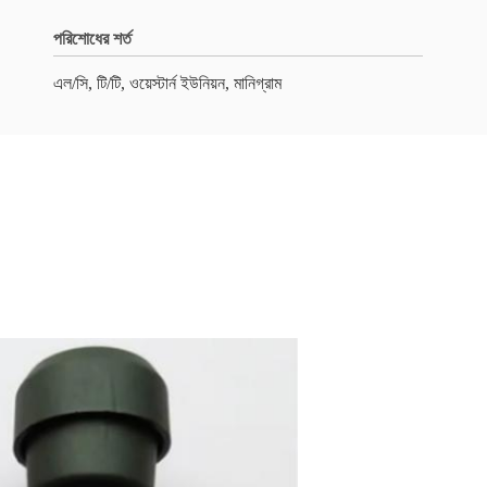
পরিশোধের শর্ত
এল/সি, টি/টি, ওয়েস্টার্ন ইউনিয়ন, মানিগ্রাম