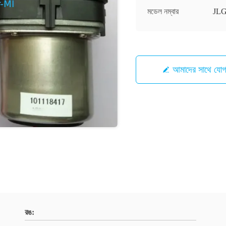
মডেল নম্বার
JLG
আমাদের সাথে যো
রঙ: