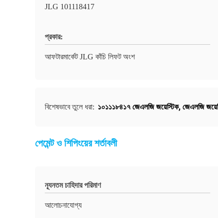
JLG 101118417
প্রকার:
আফটারমার্কেট JLG কাঁচি লিফট অংশ
১০১১১৮৪১৭ জেএলজি জয়েস্টিক
,
জেএলজি জয়েস
বিশেষভাবে তুলে ধরা:
পেমেন্ট ও শিপিংয়ের শর্তাবলী
ন্যূনতম চাহিদার পরিমাণ
আলোচনাযোগ্য