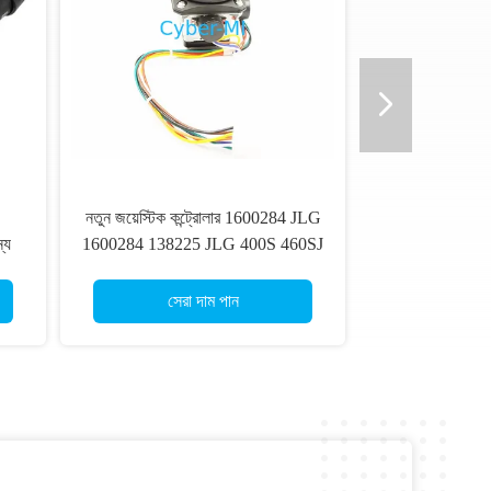
নতুন জয়েস্টিক কন্ট্রোলার 1600284 JLG
্য
1600284 138225 JLG 400S 460SJ
ঁচি
600S কাঁচি লিফট খুচরা যন্ত্রাংশের সাথে
সামঞ্জস্যপূর্ণ
সেরা দাম পান