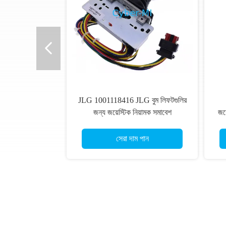
JLG 1001118416 JLG বুম লিফটগুলির
জন্য জয়েস্টিক নিয়ামক সমাবেশ
জয়
সেরা দাম পান