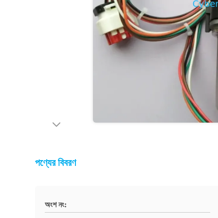
পণ্যের বিবরণ
অংশ নং: