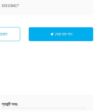
 101118417
সেরা দাম পান
গাযোগ
গ্যারান্টি সময়: