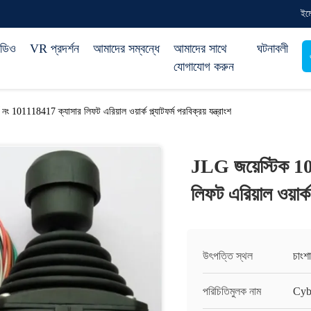
ইম
িডিও
VR প্রদর্শন
আমাদের সম্বন্ধে
আমাদের সাথে
ঘটনাবলী
যোগাযোগ করুন
 101118417 ক্যাসার লিফট এরিয়াল ওয়ার্ক প্ল্যাটফর্ম পরবিক্রয় যন্ত্রাংশ
JLG জয়েস্টিক 1
লিফট এরিয়াল ওয়ার্ক প
উৎপত্তি স্থল
চাংশা
পরিচিতিমুলক নাম
Cyb