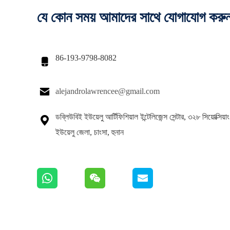
যে কোন সময় আমাদের সাথে যোগাযোগ করু
86-193-9798-8082


alejandrolawrencee@gmail.com
ডব্লিউবিই ইউয়েলু আর্টিফিশিয়াল ইন্টেলিজেন্স সেন্টার, ৩২৮ সিয়োক্সিয

ইউয়েলু জেলা, চাংসা, হুনান