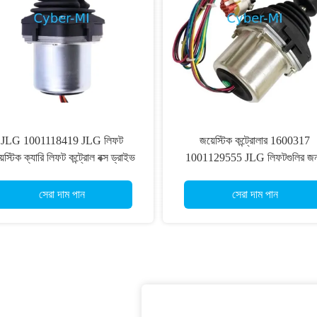
JLG 1001118419 JLG লিফট
জয়েস্টিক কন্ট্রোলার 1600317
েস্টিক ক্যারি লিফট কন্ট্রোল বক্স ড্রাইভ
1001129555 JLG লিফটগুলির জন
জয়েস্টিক কন্ট্রোলার
সামঞ্জস্যপূর্ণ 660SJ 460SJ 600A কা
লিফট অংশ
সেরা দাম পান
সেরা দাম পান