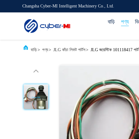
Changsha Cyber-MI Intelligent Machinery Co., Ltd.
বাড়ি
পণ্য
ভ
বাড়ি
>
পণ্য
>
JLG কাঁচা লিফট পার্টস
>
JLG জয়েস্টিক 101118417 পার্ট নং