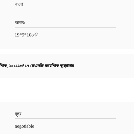
কালো
আকার:
19*9*10সেমি
্টিক
,
১০১১১৮৪১৭ জেএলজি জয়েস্টিক কন্ট্রোলার
মূল্য
negotiable