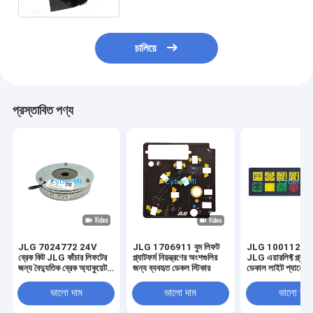
চালিয়ে
প্রস্তাবিত পণ্য
JLG 7024772 24V
JLG 1706911 বুম লিফট
JLG 10011223
ব্রেক কিট JLG কাঁচার লিফটের
প্ল্যাটফর্ম নিয়ন্ত্রণের অংশগুলির
JLG এয়ারলিফ্ট প্ল্যাটফ
জন্য বৈদ্যুতিক ব্রেক অ্যাকুয়েটর
জন্য ব্যবহৃত ডেকল স্টিকার
ডেকাল লাইট প্যানেল 
কিট
ভালো দাম
ভালো দাম
ভালো দাম