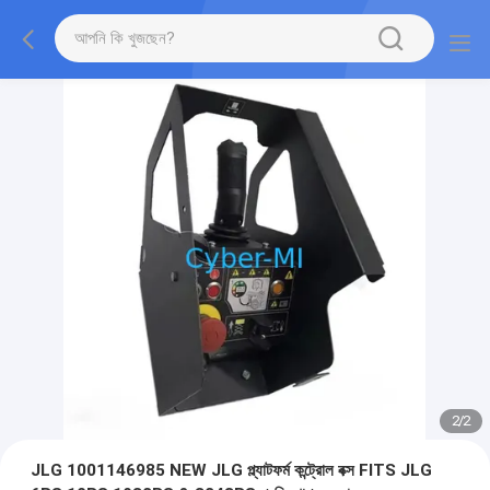
2
/
2
JLG 1001146985 NEW JLG প্ল্যাটফর্ম কন্ট্রোল বক্স FITS JLG