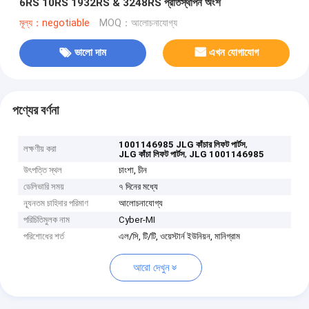
6RS 10RS 1932RS & 3248RS প্রতিস্থাপন অংশ
মূল্য：negotiable
MOQ：আলোচনাযোগ্য
ভালো দাম
এখন যোগাযোগ
পণ্যের বর্ণনা
,
1001146985 JLG কাঁচার লিফট পার্টস
লক্ষণীয় করা
,
JLG কাঁচা লিফট পার্টস
JLG 1001146985
উৎপত্তি স্থল
চাংশা, চীন
ডেলিভারি সময়
৭ দিনের মধ্যে
ন্যূনতম চাহিদার পরিমাণ
আলোচনাযোগ্য
পরিচিতিমুলক নাম
Cyber-MI
পরিশোধের শর্ত
এল/সি, টি/টি, ওয়েস্টার্ন ইউনিয়ন, মানিগ্রাম
আরো দেখুন