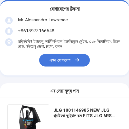
যোগাযোগের ঠিকানা
Mr. Alessandro Lawrence
+8618973166548
ডব্লিউবিই ইউয়েলু আর্টিফিশিয়াল ইন্টেলিজেন্স সেন্টার, ৩২৮ সিয়োক্সিয়াং মিডল
রোড, ইউয়েলু জেলা, চাংসা, হুনান
এখন যোগাযোগ
এর সেরা মূল্য পান
JLG 1001146985 NEW JLG
প্ল্যাটফর্ম কন্ট্রোল বক্স FITS JLG 6RS
10RS 1932RS & 3248RS প্রতিস্থাপন
অংশ