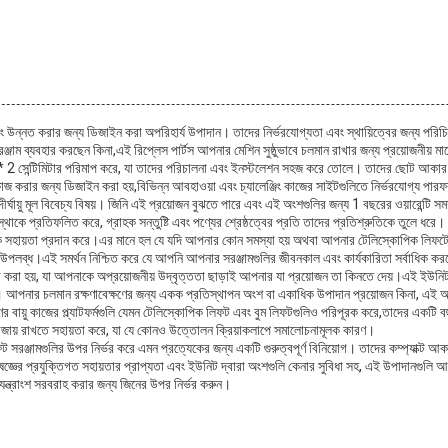
 এবং উন্নত করার জন্য ডিজাইন করা অপরিহার্য উপাদান। তাদের নির্ভরযোগ্যতা এবং স্থায়িত্বের জন্য পরি
 ব্যবহার করছেন কিনা,এই রিপ্লেস পার্টস আপনার মেশিন সুষ্ঠুভাবে চলমান রাখার জন্য প্রয়োজনীয় মানে
* 7 * 2 সেন্টিমিটার পরিমাপ করে, যা তাদের পরিচালনা এবং ইনস্টলেশন সহজ করে তোলে। তাদের ছোট আকার স
জ করার জন্য ডিজাইন করা হয়,বিভিন্ন আবহাওয়া এবং চ্যালেঞ্জিং কাজের সাইটগুলিতে নির্ভরযোগ্য পারফরম্
ং দীর্ঘায়ু মূল বিবেচ্য বিষয়। জিনি এই প্রয়োজন বুঝতে পারে এবং এই অংশগুলির জন্য 1 বছরের ওয়ারেন্টি 
স্থাকে প্রতিফলিত করে, গ্রাহক সন্তুষ্টি এবং পণ্যের শ্রেষ্ঠত্বের প্রতি তাদের প্রতিশ্রুতিকে তুলে ধরে।
াহক সহায়তা প্রদান করে।এর মানে হল যে যদি আপনার কোন সমস্যা হয় অথবা আপনার টেলিস্কোপিক লিফটের ইন
্য উপলব্ধ।এই সমর্থন নিশ্চিত করে যে আপনি আপনার সরঞ্জামগুলির জীবনকাল এবং কার্যকারিতা সর্বাধিক কর
ক্রি করা হয়, যা আপনাকে অপ্রয়োজনীয় উদ্বৃত্ততা ছাড়াই আপনার যা প্রয়োজন তা কিনতে দেয়।এই ইউনি
করে। আপনার চলমান রক্ষণাবেক্ষণের জন্য একক প্রতিস্থাপন অংশ বা একাধিক উপাদান প্রয়োজন কিনা, এই অ
রণের বায়ু কাজের প্ল্যাটফর্মগুলি যেমন টেলিস্কোপিক লিফট এবং বুম লিফটগুলিও পরিপূরক করে,তাদের একটি
 বজায় রাখতে সহায়তা করে, যা যে কোনও উত্তোলন ক্রিয়াকলাপে সমালোচনামূলক কারণ।
িফট সরঞ্জামগুলির উপর নির্ভর করে এমন প্রত্যেকের জন্য একটি গুরুত্বপূর্ণ বিনিয়োগ। তাদের কম্প্যাক্ট আ
েষজ্ঞের প্রযুক্তিগত সহায়তার প্রাপ্যতা এবং ইউনিট দ্বারা অংশগুলি কেনার সুবিধা সহ, এই উপাদানগুল
যন্ত্রাংশ সরবরাহ করার জন্য জিনের উপর নির্ভর করুন।