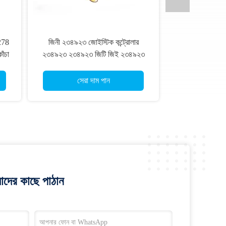
278
জিনী ২৩৪৯২৩ জোইস্টিক কন্ট্রোলার
ঁচা
২৩৪৯২৩ ২৩৪৯২৩ জিটি জিই ২৩৪৯২৩
জেডি-৩০/২০এন জেডি-৩৪/২২
জেডি-৪৫/২৫ পার্ট অন এয়ার লিফট
সেরা দাম পান
াদের কাছে পাঠান