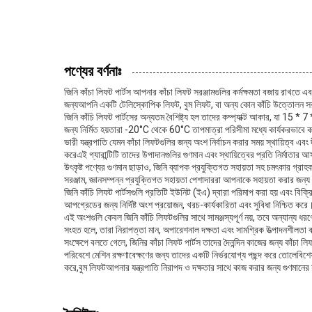
পণ্যের বর্ণনাঃ
জিনি কাঁচা লিফট পার্টস আপনার কাঁচা লিফট সরঞ্জামগুলির কর্মক্ষমতা বজায় রাখতে
জন্যআপনি একটি টেলিস্কোপিক লিফট, বুম লিফট, বা অন্য কোন কাঁচি উত্তোলন সরঞ্জাম
জিনি কাঁচি লিফট পার্টসের অন্যতম বৈশিষ্ট্য হল তাদের কম্প্যাক্ট আকার, যা 15 
জন্য নির্মিত হয়তারা -20°C থেকে 60°C তাপমাত্রা পরিসীমা মধ্যে কার্যকরভাবে কা
ভারী যন্ত্রপাতি যেমন কাঁচা লিফটগুলির জন্য অংশ নির্বাচন করার সময় স্থায়িত্ব এব
করেএই গ্যারান্টিটি তাদের উপাদানগুলির গুণমান এবং স্থায়িত্বের প্রতি নির্মাতার আ
উৎকৃষ্ট পণ্যের গুণমান ছাড়াও, জিনি ব্যাপক প্রযুক্তিগত সহায়তা সহ চমৎকার গ্র
সরঞ্জাম, জ্ঞানসম্পন্ন প্রযুক্তিগত সহায়তা পেশাদাররা আপনাকে সহায়তা করার জন
জিনি কাঁচি লিফট পার্টসগুলি প্রতিটি ইউনিট (ইএ) দ্বারা পরিমাপ করা হয় এবং বি
আপগ্রেডের জন্য নির্দিষ্ট অংশ প্রয়োজন, খরচ-কার্যকারিতা এবং সুবিধা নিশ্চিত 
এই অংশগুলি কেবল জিনি কাঁচি লিফটগুলির সাথে সামঞ্জস্যপূর্ণ নয়, তবে অন্যান্য ধ
সংহত হলে, তারা নিরাপত্তা মান, অপারেশনাল দক্ষতা এবং সামগ্রিক উত্পাদনশীলতা
সংক্ষেপে বলতে গেলে, জিনির কাঁচা লিফট পার্টস তাদের দৈনন্দিন কাজের জন্য কাঁচা ল
পরিবেশে মেশিন রক্ষণাবেক্ষণের জন্য তাদের একটি নির্ভরযোগ্য পছন্দ করে তোলেবিশ
করে,বুম লিফটআপনার যন্ত্রপাতি নিরাপদ ও দক্ষতার সাথে কাজ করার জন্য গুণমানের 