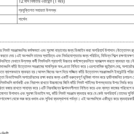
12 মাস নির্মাতার ওয়ারেন্টি (1 বছর)
প্রযুক্তিগত সহায়তা উপলব্ধ
পার্সেল
ফট সরঞ্জামগুলির কর্মক্ষমতা এবং সুরক্ষা বাড়ানোর জন্য ডিজাইন করা অপরিহার্য উপাদান।উত্তোলন প্ল্যাটফ
ণ করতে দেয়।এই অংশগুলি তাদের স্থায়িত্ব এবং নির্ভরযোগ্যতার জন্য পরিচিত, বিভিন্ন শিল্পে রক্ষণাবেক্
ইটগুলিতে যেখানে উল্লম্ব কর্মী লিফটগুলি প্রায়শই উচ্চতর কর্মক্ষেত্রগুলিতে অ্যাক্সেস করতে ব্যবহৃত হয
গুলি কাঁচি উত্তোলন সরঞ্জামের সামগ্রিক অখণ্ডতা নিশ্চিত করে।এরগনোমিক কন্ট্রোল দেয়, অপারেটরদের ন
থিতিতে ব্যাপকভাবে ব্যবহৃত হয়।আসল জিনের অংশ দিয়ে সজ্জিত কাঁচি উত্তোলন সরঞ্জামগুলি ইনভেন্টরি পর
া ডিভাইসগুলি অপারেটরদের রক্ষা করার জন্য একটি গুরুত্বপূর্ণ ভূমিকা পালন করে দুর্ঘটনাজনিত চলাচল 
ী লিফটগুলি কার্যকরী এবং নিরাপদ রাখতে উচ্চমানের জিনি কাঁচি লিফট পার্টসের উপলভ্যতার উপর নির্ভর কর
কারিতা বজায় রাখতে সাহায্য করে।এটি নিরবচ্ছিন্ন উত্পাদনশীলতা নিশ্চিত করে এবং ব্যস্ত কাজের পরিবেশে
মোগত উপাদান এবং সুরক্ষা ডিভাইস সহ, কাঁচি লিফট সরঞ্জাম ব্যবহার করে যে কেউ অপরিহার্য।তাদের সুনির্
্ষণাবেক্ষণ থেকে শুরু করে গুদাম এবং সুবিধা ব্যবস্থাপনা পর্যন্ত। এই অংশগুলিকে একীভূত করে ব্যবহারকারীরা 
৭জিটি