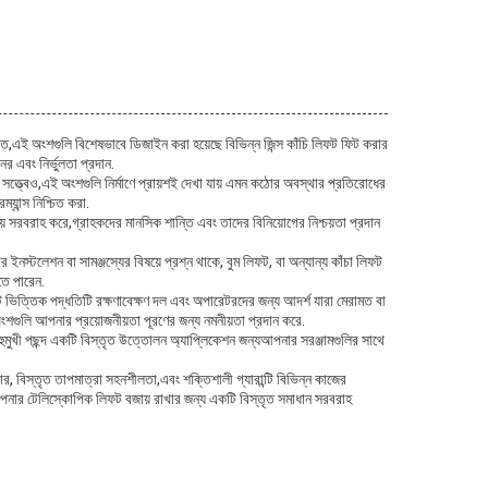
চিত,এই অংশগুলি বিশেষভাবে ডিজাইন করা হয়েছে বিভিন্ন জিন্স কাঁচি লিফট ফিট করার
র এবং নির্ভুলতা প্রদান.
ত্ত্বেও,এই অংশগুলি নির্মাণে প্রায়শই দেখা যায় এমন কঠোর অবস্থার প্রতিরোধের
যান্স নিশ্চিত করা.
সময় সরবরাহ করে,গ্রাহকদের মানসিক শান্তি এবং তাদের বিনিয়োগের নিশ্চয়তা প্রদান
স্টলেশন বা সামঞ্জস্যের বিষয়ে প্রশ্ন থাকে, বুম লিফট, বা অন্যান্য কাঁচা লিফট
তে পারেন.
ট ভিত্তিক পদ্ধতিটি রক্ষণাবেক্ষণ দল এবং অপারেটরদের জন্য আদর্শ যারা মেরামত বা
ংশগুলি আপনার প্রয়োজনীয়তা পূরণের জন্য নমনীয়তা প্রদান করে.
 বহুমুখী পছন্দ একটি বিস্তৃত উত্তোলন অ্যাপ্লিকেশন জন্যআপনার সরঞ্জামগুলির সাথে
কার, বিস্তৃত তাপমাত্রা সহনশীলতা,এবং শক্তিশালী গ্যারান্টি বিভিন্ন কাজের
ি আপনার টেলিস্কোপিক লিফট বজায় রাখার জন্য একটি বিস্তৃত সমাধান সরবরাহ