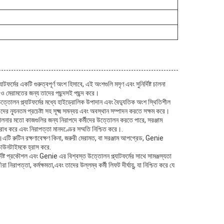
র্মের একটি গুরুত্বপূর্ণ অংশ হিসাবে, এই অংশগুলি মসৃণ এবং সুনির্দিষ্ট চালনা
ষণ ও মেরামতের জন্য তাদের পছন্দসই পছন্দ করে।
়।উত্তোলন প্ল্যাটফর্মের মধ্যে হাইড্রোলিক উপাদান এবং বৈদ্যুতিক অংশ স্থিতিশীল
্যূনতম প্রচেষ্টা সহ সূক্ষ্ম সমন্বয় এবং অবস্থান সম্পাদন করতে সক্ষম করে।
িচালনার মতো কাজগুলির জন্য নিরাপদে কর্মীদের উত্তোলন করতে পারে, সরঞ্জাম
রোধ করে এবং নিরাপত্তা মানদণ্ডের সম্মতি নিশ্চিত করে।.
ে।এটি রুটিন রক্ষণাবেক্ষণ কিনা, জরুরী মেরামত, বা সরঞ্জাম আপগ্রেড, Genie
 ডাউনটাইমকে হ্রাস করে.
দিষ্ট প্রকৌশল এবং Genie এর বিশ্বস্ত উত্তোলন প্ল্যাটফর্মের সাথে সামঞ্জস্যতা
নিরাপত্তা, কর্মক্ষমতা,এবং তাদের উল্লম্ব কর্মী লিফট দীর্ঘায়ু, যা নিশ্চিত করে যে