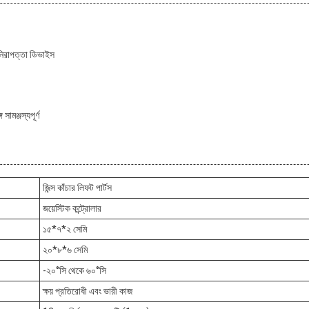
 নিরাপত্তা ডিভাইস
সামঞ্জস্যপূর্ণ
জিন্স কাঁচার লিফট পার্টস
জয়েস্টিক কন্ট্রোলার
১৫*৭*২ সেমি
২০*৮*৬ সেমি
-২০°সি থেকে ৬০°সি
ক্ষয় প্রতিরোধী এবং ভারী কাজ