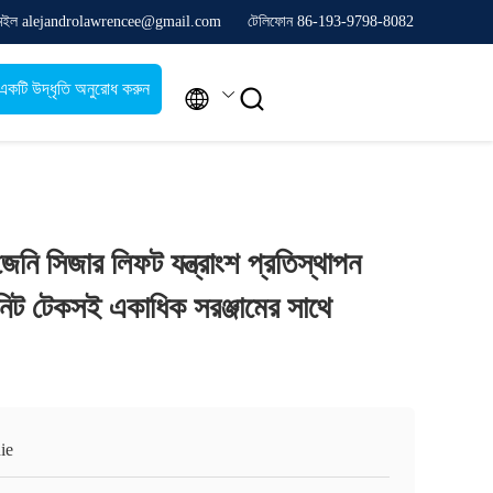
েইল alejandrolawrencee@gmail.com
টেলিফোন 86-193-9798-8082
একটি উদ্ধৃতি অনুরোধ করুন


 জেনি সিজার লিফট যন্ত্রাংশ প্রতিস্থাপন
নিট টেকসই একাধিক সরঞ্জামের সাথে
ie