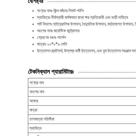
বৈশিষ্ট্যঃ
পণ্যের নামঃ জিন্স কাঁচার লিফট পার্টস
স্থায়িত্বঃ দীর্ঘস্থায়ী কর্মক্ষমতা জন্য ক্ষয় প্রতিরোধী এবং ভারী দায়িত্ব
পার্ট বিভাগঃ হাইড্রোলিক উপাদান, বৈদ্যুতিক উপাদান, কাঠামোগত উপাদান,
অংশের নামঃ জয়েস্টিক কন্ট্রোলার
প্রেরণের ধরনঃ পার্সেল
মাত্রাঃ ২০*৮*৬ সেমি
উত্তোলন প্ল্যাটফর্ম, উল্লম্ব কর্মী উত্তোলন, এবং বুম উত্তোলন সরঞ্জাম সঙ্গে 
টেকনিক্যাল প্যারামিটারঃ
পণ্যের নাম
অংশের নাম
আকার
মাত্রা
তাপমাত্রা পরিসীমা
স্থায়িত্ব