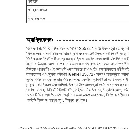
গ্যারান্টি
গ্রাহক সহায়তা
জাহাজের ধরন
অ্যাপ্লিকেশনঃ
জিনি ক্যাসার লিফট পার্টস, বিশেষত জিনি 1256727 জোইস্টিক কন্ট্রোলার, ক্যাসার লি
নিশ্চিত করে, যা অপারেটরদের আত্মবিশ্বাস এবং সহজেই উল্লম্ব কর্মী লিফট নিয়ন্ত্র
জিনি ক্যাসার লিফট পার্টসের প্রধান অ্যাপ্লিকেশনগুলির মধ্যে একটি হ'ল নির্মাণ সা
এবং দক্ষ উল্লম্ব আন্দোলন প্রদানের জন্য একসাথে কাজ করে, যখন কাঠামোগত উপাদান
নির্মাণের পাশাপাশি, এই অংশগুলি গুদাম অপারেশন এবং শিল্প রক্ষণাবেক্ষণের পরিস্
রক্ষণাবেক্ষণ, এবং সুবিধা পরিদর্শন।Genie1256727 বিভাগে অন্তর্ভুক্ত নিরাপত্ত
সুবিধা পরিচালক এবং সরঞ্জাম পরিষেবা সরবরাহকারীরা প্রায়শই তাদের উল্লম্ব কর্ম
joystick নিয়ামক এবং সংশ্লিষ্ট উপাদান উত্তোলন প্ল্যাটফর্মের সর্বোত্তম কার্য
সামগ্রিকভাবে, জিনি কাঁচি লিফট পার্টস, হাইড্রোলিক উপাদান, বৈদ্যুতিক অংশ, কাঠা
তাদের বিভিন্ন অ্যাপ্লিকেশন অনুষ্ঠানের জন্য আদর্শ করে তোলে, নির্মাণ এবং শিল্প রক
প্রতিটি লিফট অপারেশন মসৃণ, নিরাপদ এবং দক্ষ।
ট্যাগ:
24 ভোল্ট জিন্স কাঁচার লিফট পার্টস
,
জিন 62161 62161GT
,
১১১৪১