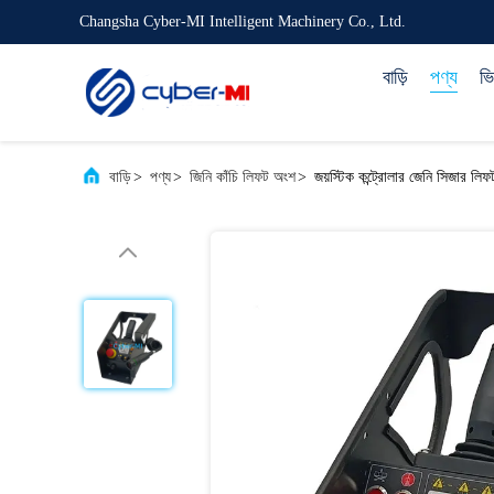
Changsha Cyber-MI Intelligent Machinery Co., Ltd.
বাড়ি
পণ্য
ভ
বাড়ি
>
পণ্য
>
জিনি কাঁচি লিফট অংশ
>
জয়স্টিক কন্ট্রোলার জেনি সিজার লিফ