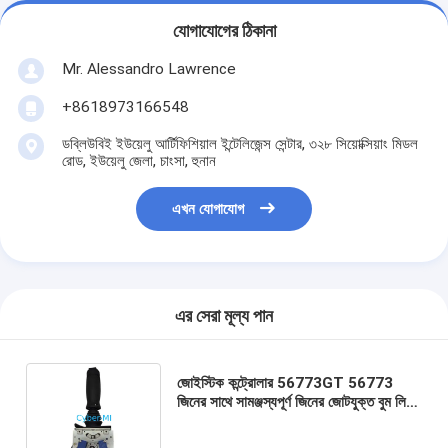
যোগাযোগের ঠিকানা
Mr. Alessandro Lawrence
+8618973166548
ডব্লিউবিই ইউয়েলু আর্টিফিশিয়াল ইন্টেলিজেন্স সেন্টার, ৩২৮ সিয়োক্সিয়াং মিডল
রোড, ইউয়েলু জেলা, চাংসা, হুনান
এখন যোগাযোগ
এর সেরা মূল্য পান
জোইস্টিক কন্ট্রোলার 56773GT 56773
জিনের সাথে সামঞ্জস্যপূর্ণ জিনের জোটযুক্ত বুম লিফট
জেড -45 / 25 জেড -45 / 25 জে জিনের কাঁচি
লিফট