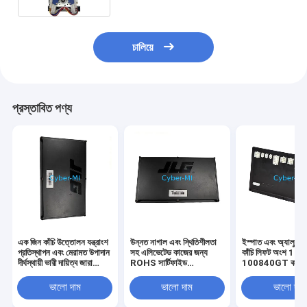
চালিয়ে
প্রস্তাবিত পণ্য
এক জিন কাঁচি উত্তোলন যন্ত্রাংশ
উন্নত নাগাল এবং স্থিতিশীলতা
ইস্পাত এবং অ্যালুমিনিয
প্রতিস্থাপন এবং মেরামত উপাদান
সহ এলিভেটেড কাজের জন্য
কাঁচি লিফট অংশ 10
দীর্ঘস্থায়ী ভারী দায়িত্ব জারা
ROHS সার্টিফাইড
100840GT কাস্টম
প্রতিরোধী
টেলিস্কোপিক লিফট OEM মূল
শিল্প শক্তি প্রতিস্থাপ
সরঞ্জাম যন্ত্রাংশ
ভালো দাম
ভালো দাম
ভালো দাম