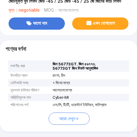
জোটযুক্ত বুম লিফট জেড -45 / 25 জেড -45 / 25 জে জিনের কাঁচি লিফট
মূল্য：negotiable
MOQ：আলোচনাযোগ্য
ভালো দাম
এখন যোগাযোগ
পণ্যের বর্ণনা
,
,
জিন 56773GT
জিন ৫৬৭৭৩
লক্ষণীয় করা
56773GT জিন লিফট আনুষাঙ্গিক
উৎপত্তি স্থল
চাংশা, চীন
ডেলিভারি সময়
৭ দিনের মধ্যে
ন্যূনতম চাহিদার পরিমাণ
আলোচনাযোগ্য
পরিচিতিমুলক নাম
Cyber-MI
পরিশোধের শর্ত
এল/সি, টি/টি, ওয়েস্টার্ন ইউনিয়ন, মানিগ্রাম
আরো দেখুন