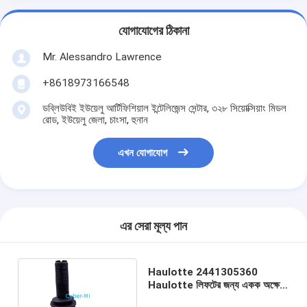
যোগাযোগের ঠিকানা
Mr. Alessandro Lawrence
+8618973166548
ডব্লিউবিই ইউয়েলু আর্টিফিশিয়াল ইন্টেলিজেন্স সেন্টার, ৩২৮ সিয়োক্সিয়াং মিডল
রোড, ইউয়েলু জেলা, চাংসা, হুনান
এখন যোগাযোগ
এর সেরা মূল্য পান
Haulotte 2441305360
Haulotte লিফটের জন্য একক অক্ষের
জয়েস্টিক লিফট নিয়ামক