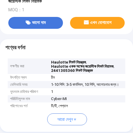
জয়েস্টিক লিফট নিয়ামক
MOQ：1
ভালো দাম
এখন যোগাযোগ
পণ্যের বর্ণনা
,
Haulotte লিফট নিয়ন্ত্রক
লক্ষণীয় করা
,
Haulotte একক অক্ষের জয়েস্টিক লিফট নিয়ামক
2441305360 লিফট নিয়ন্ত্রক
উৎপত্তি স্থল
চীন
ডেলিভারি সময়
1-10 পিসি: 3-5 কার্যদিবস, 10 পিসি, আলোচনার জন্য।
ন্যূনতম চাহিদার পরিমাণ
1
পরিচিতিমুলক নাম
Cyber-MI
পরিশোধের শর্ত
টি/টি, পেপ্যাল
আরো দেখুন