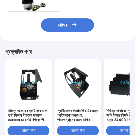
চালিয়ে
প্রস্তাবিত পণ্য
বিভিন্ন আকারের স্কাইজেক এবং
স্কাইজেকস সিজার লিফটের জন্য
বিভিন্ন আকারের স্কা
হলট সিজার লিফটের যন্ত্রাংশ
প্রতিস্থাপন যন্ত্রাংশ,
হলট সিজার লিফট পার্টস 
৩৬x৩৩x২০ সেমি বিশ্বব্যাপী
পারফরম্যান্সের জন্য আপার
নম্বর 244031684
শিপিং টেকসই লিফট প্রতিস্থাপন
কন্ট্রোল পার্টস সহ আফটারমার্কেট
মাপ 14.96 X 13.
উপাদান
পার্টস
7.87 ইঞ্চি
ভালো দাম
ভালো দাম
ভালো দাম