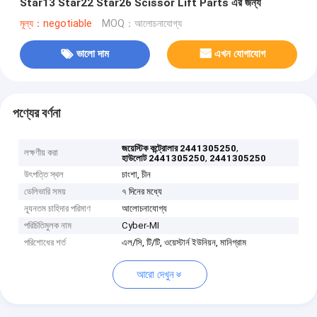
Star13 Star22 Star26 Scissor Lift Parts এর জন্য
মূল্য：negotiable
MOQ：আলোচনাযোগ্য
ভালো দাম
এখন যোগাযোগ
পণ্যের বর্ণনা
,
জয়েস্টিক কন্ট্রোলার 2441305250
লক্ষণীয় করা
,
হাউলোট 2441305250
2441305250
উৎপত্তি স্থল
চাংশা, চীন
ডেলিভারি সময়
৭ দিনের মধ্যে
ন্যূনতম চাহিদার পরিমাণ
আলোচনাযোগ্য
পরিচিতিমুলক নাম
Cyber-MI
পরিশোধের শর্ত
এল/সি, টি/টি, ওয়েস্টার্ন ইউনিয়ন, মানিগ্রাম
আরো দেখুন