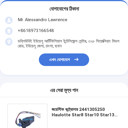
যোগাযোগের ঠিকানা
Mr. Alessandro Lawrence
+8618973166548
ডব্লিউবিই ইউয়েলু আর্টিফিশিয়াল ইন্টেলিজেন্স সেন্টার, ৩২৮ সিয়োক্সিয়াং মিডল
রোড, ইউয়েলু জেলা, চাংসা, হুনান
এখন যোগাযোগ
এর সেরা মূল্য পান
জয়েস্টিক কন্ট্রোলার 2441305250
Haulotte Star8 Star10 Star13
Star22 Star26 Scissor Lift
Parts এর জন্য