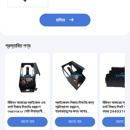
চালিয়ে
প্রস্তাবিত পণ্য
বিভিন্ন আকারের স্কাইজেক এবং
স্কাইজেকস সিজার লিফটের জন্য
বিভিন্ন আকারের স্কা
হলট সিজার লিফটের যন্ত্রাংশ
প্রতিস্থাপন যন্ত্রাংশ,
হলট সিজার লিফট পার্টস 
৩৬x৩৩x২০ সেমি বিশ্বব্যাপী
পারফরম্যান্সের জন্য আপার
নম্বর 244031684
শিপিং টেকসই লিফট প্রতিস্থাপন
কন্ট্রোল পার্টস সহ আফটারমার্কেট
মাপ 14.96 X 13.
উপাদান
পার্টস
7.87 ইঞ্চি
ভালো দাম
ভালো দাম
ভালো দাম