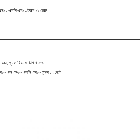
 এক্সসি এস৬০ ট্র্যাক্স ১২ ভোল্ট
োকান, খুচরা বিক্রয়, নির্মাণ কাজ
এক্স এস৬০ এক্সসি এস৬০ ট্র্যাক্স ১২ ভোল্ট