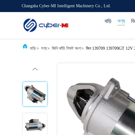
Changsha Cyber-MI Intelligent Machinery Co., Ltd.
বাড়ি
পণ্য
ভ
বাড়ি
>
পণ্য
>
জিনি কাঁচি লিফট অংশ
>
জিন 139709 139709GT 12V 2