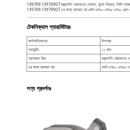
139709 139709GT
যন্ত্রপাতি মেরামতের দোকান, খুচরা বিক্রয়, নির্মাণ কাজ
139709 139709GT
এর জন্য ব্যবহৃত হয়:
জেনি এস৬০ এস৬৫ এস৬০ এক্স এস৬০
টেকনিক্যাল প্যারামিটারঃ
কাস্টমাইজেশনঃ
উপলব্ধ
গ্যারান্টিঃ
১২ মাস
প্রযোজ্য শিল্প:
যন্ত্রপাতি মেরামতের দ
এর জন্য ব্যবহৃত হয়
:
জেনি এস৬০ এস৬৫ এস৬০ 
পণ্য প্রদর্শনঃ