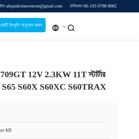
েইল alejandrolawrencee@gmail.com
টেলিফোন 86-193-9798-8082
একটি উদ্ধৃতি অনুরোধ করুন


709GT 12V 2.3KW 11T স্টার্টার
S60 S65 S60X S60XC S60TRAX
er-MI