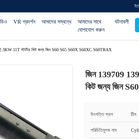
ইম
িডিও
VR প্রদর্শন
আমাদের সম্বন্ধে
আমাদের সাথে
ঘটনাবলী
যোগাযোগ করুন
.3KW 11T স্টার্টার কিট জন্য জিন S60 S65 S60X S60XC S60TRAX
জিন 139709 139
কিট জন্য জিন 
উৎপত্তি স্থল
চীন
পরিচিতিমুলক নাম
Cyb