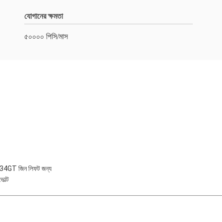
যোগানের ক্ষমতা
৫০০০০ পিসি/মাস
234GT জিন লিফট জন্য
োল্ট