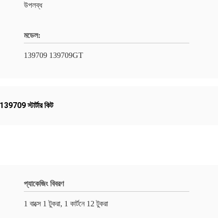
উপলব্ধ
মডেল:
139709 139709GT
139709 স্টার্টার কিট
প্যাকেজিং বিবরণ
1 বাক্সে 1 টুকরা, 1 কার্টনে 12 টুকরা