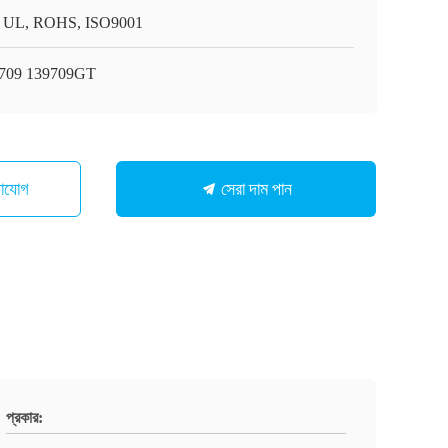
 UL, ROHS, ISO9001
709 139709GT
সেরা দাম পান
গাযোগ
প্রকার: