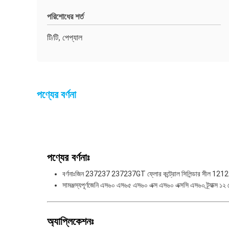
পরিশোধের শর্ত
টি/টি, পেপ্যাল
পণ্যের বর্ণনা
পণ্যের বর্ণনাঃ
বর্ণনাঃ
জিন 237237 237237GT ফ্লোর কন্ট্রোল সিলিন্ডার সীল 121
সামঞ্জস্যপূর্ণ
জেনি এস৬০ এস৬৫ এস৬০ এক্স এস৬০ এক্সসি এস৬০ ট্র্যাক্স ১২ ভ
অ্যাপ্লিকেশনঃ