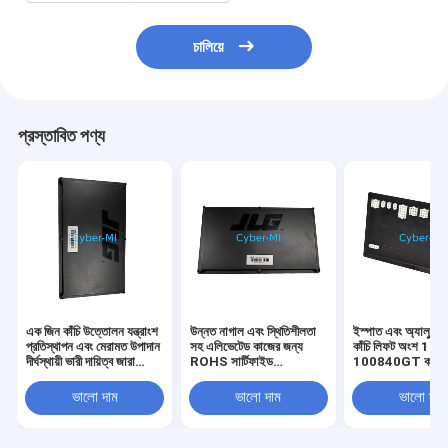
চালিয়ে
প্রস্তাবিত পণ্য
এক জিন কাঁচি উত্তোলন যন্ত্রাংশ
উন্নত নাগাল এবং স্থিতিশীলতা
ইস্পাত এবং অ্যালুমিনিয
প্রতিস্থাপন এবং মেরামত উপাদান
সহ এলিভেটেড কাজের জন্য
কাঁচি লিফট অংশ 10
দীর্ঘস্থায়ী ভারী দায়িত্ব জারা
ROHS সার্টিফাইড
100840GT কাস্টম
প্রতিরোধী
টেলিস্কোপিক লিফট OEM মূল
শিল্প শক্তি প্রতিস্থাপ
সরঞ্জাম যন্ত্রাংশ
ভালো দাম
ভালো দাম
ভালো দাম