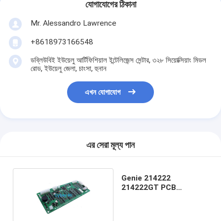
যোগাযোগের ঠিকানা
Mr. Alessandro Lawrence
+8618973166548
ডব্লিউবিই ইউয়েলু আর্টিফিশিয়াল ইন্টেলিজেন্স সেন্টার, ৩২৮ সিয়োক্সিয়াং মিডল
রোড, ইউয়েলু জেলা, চাংসা, হুনান
এখন যোগাযোগ
এর সেরা মূল্য পান
Genie 214222
214222GT PCB
ALC500-II সার্কিট বোর্ড