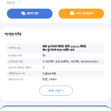
MOQ：1
ভালো দাম
এখন যোগাযোগ
পণ্যের বর্ণনা
,
,
জিনি বুম লিফট পিসিবি
জিনী ২১৪২২২ পিসিবি
লক্ষণীয় করা
জিন বুম লিফট জন্য সার্কিট বোর্ড
উৎপত্তি স্থল
চীন
ডেলিভারি সময়
1-10 পিসি: 3-5 কার্যদিবস, 10 পিসি, আলোচনার জন্য।
ন্যূনতম চাহিদার পরিমাণ
1
পরিচিতিমুলক নাম
Cyber-MI
পরিশোধের শর্ত
টি/টি, পেপ্যাল
আরো দেখুন