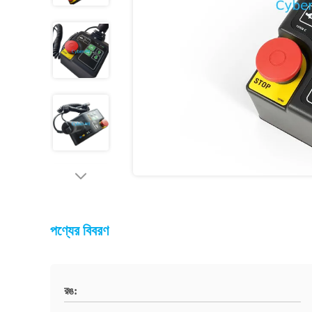
পণ্যের বিবরণ
রঙ: