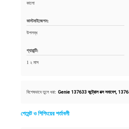
কালো
কাস্টমাইজেশন:
উপলব্ধ
গ্যারান্টি:
1 ২ মাস
Genie 137633 কন্ট্রোল বক্স সমাবেশ
,
137633
বিশেষভাবে তুলে ধরা:
পেমেন্ট ও শিপিংয়ের শর্তাবলী