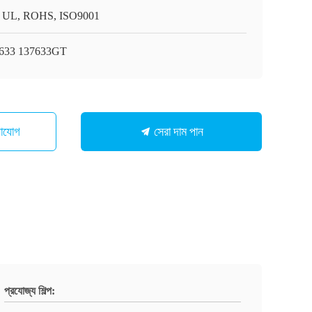
 UL, ROHS, ISO9001
633 137633GT
সেরা দাম পান
গাযোগ
প্রযোজ্য শিল্প: