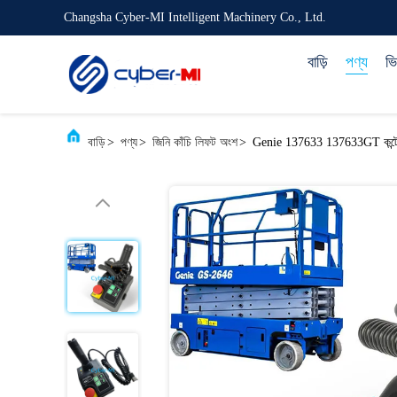
Changsha Cyber-MI Intelligent Machinery Co., Ltd.
বাড়ি
পণ্য
ভ
বাড়ি
>
পণ্য
>
জিনি কাঁচি লিফট অংশ
>
Genie 137633 137633GT কন্ট্রোল