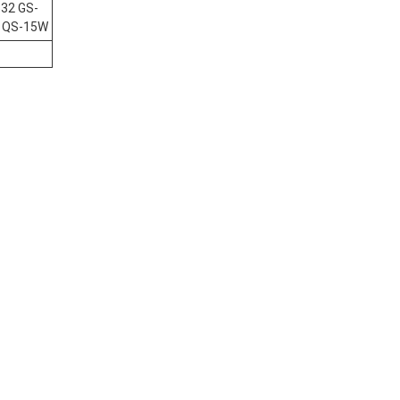
532 GS-
R QS-15W