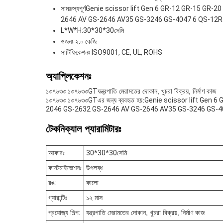
সামঞ্জস্যপূর্ণ
Genie scissor lift Gen 6 GR-12 GR-15 GR
2646 AV GS-2646 AV35 GS-3246 GS-4047 6 QS-12
L*W*H:
30*30*30
সেমি
ওজনঃ ২.০ কেজি
সার্টিফিকেশনঃ ISO9001, CE, UL, ROHS
অ্যাপ্লিকেশনঃ
১৩৭৬৩৩ ১৩৭৬৩৩GT
যন্ত্রপাতি মেরামতের দোকান, খুচরা বিক্রয়, নির্মাণ কাজ
১৩৭৬৩৩ ১৩৭৬৩৩GT
এর জন্য ব্যবহৃত হয়:
Genie scissor lift Gen
2046 GS-2632 GS-2646 AV GS-2646 AV35 GS-3246 GS-
টেকনিক্যাল প্যারামিটারঃ
আকারঃ
30*30*30
সেমি
কাস্টমাইজেশনঃ
উপলব্ধ
রঙ:
কালো
গ্যারান্টিঃ
১২ মাস
প্রযোজ্য শিল্প:
যন্ত্রপাতি মেরামতের দোকান, খুচরা বিক্রয়, নির্মাণ কাজ