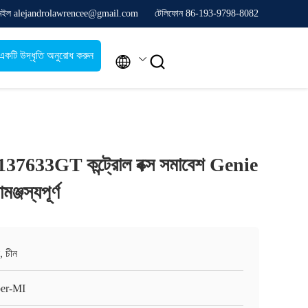
েইল alejandrolawrencee@gmail.com
টেলিফোন 86-193-9798-8082
একটি উদ্ধৃতি অনুরোধ করুন


7633GT কন্ট্রোল বক্স সমাবেশ Genie
্জস্যপূর্ণ
, চীন
er-MI