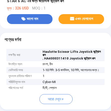
STAR 6 AC এর জন্য জয়েস্টিক কন্ট্রোল বক্স
মূল্য：326 USD
MOQ：1
ভালো দাম
এখন যোগাযোগ
পণ্যের বর্ণনা
Haulotte Scissor Lifts Joystick কন্ট্রোল
লক্ষণীয় করা
বক্স
,
HA4000311410 Joystick কন্ট্রোল বক্স
উৎপত্তি স্থল
চাংশা, চীন
ডেলিভারি সময়
1-10 পিসি: 3-5 কার্যদিবস, 10 পিসি, আলোচনার জন্য।
ন্যূনতম চাহিদার পরিমাণ
1
পরিচিতিমুলক নাম
Cyber-MI
পরিশোধের শর্ত
টি/টি, পেপ্যাল
আরো দেখুন