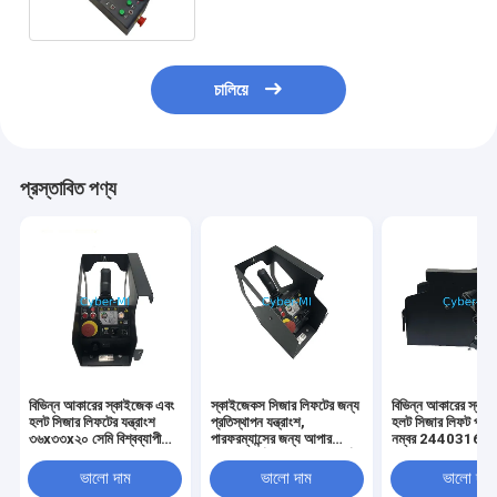
চালিয়ে
প্রস্তাবিত পণ্য
বিভিন্ন আকারের স্কাইজেক এবং
স্কাইজেকস সিজার লিফটের জন্য
বিভিন্ন আকারের স্কা
হলট সিজার লিফটের যন্ত্রাংশ
প্রতিস্থাপন যন্ত্রাংশ,
হলট সিজার লিফট পার্টস 
৩৬x৩৩x২০ সেমি বিশ্বব্যাপী
পারফরম্যান্সের জন্য আপার
নম্বর 244031684
শিপিং টেকসই লিফট প্রতিস্থাপন
কন্ট্রোল পার্টস সহ আফটারমার্কেট
মাপ 14.96 X 13.
উপাদান
পার্টস
7.87 ইঞ্চি
ভালো দাম
ভালো দাম
ভালো দাম