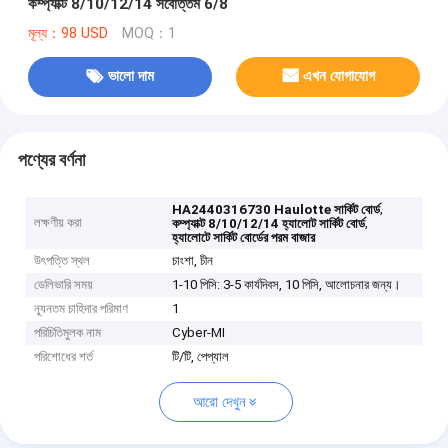
কম্প্যাক্ট 8/10/12/14 সর্বোত্তম 6/8
মূল্য：98 USD
MOQ：1
ভালো দাম
এখন যোগাযোগ
পণ্যের বর্ণনা
,
HA2440316730 Haulotte সার্কিট বোর্ড
লক্ষণীয় করা
,
কম্প্যাক্ট 8/10/12/14 হ্যালোট সার্কিট বোর্ড
হ্যালোটে সার্কিট বোর্ডের পরম বাজার
উৎপত্তি স্থল
চাংশা, চীন
ডেলিভারি সময়
1-10 পিসি: 3-5 কার্যদিবস, 10 পিসি, আলোচনার জন্য।
ন্যূনতম চাহিদার পরিমাণ
1
পরিচিতিমুলক নাম
Cyber-MI
পরিশোধের শর্ত
টি/টি, পেপ্যাল
আরো দেখুন