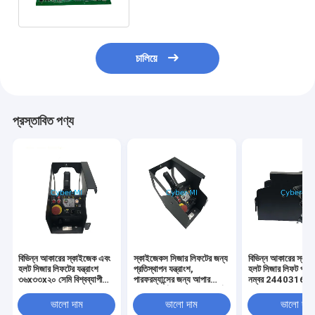
চালিয়ে
প্রস্তাবিত পণ্য
বিভিন্ন আকারের স্কাইজেক এবং
স্কাইজেকস সিজার লিফটের জন্য
বিভিন্ন আকারের স্কা
হলট সিজার লিফটের যন্ত্রাংশ
প্রতিস্থাপন যন্ত্রাংশ,
হলট সিজার লিফট পার্টস 
৩৬x৩৩x২০ সেমি বিশ্বব্যাপী
পারফরম্যান্সের জন্য আপার
নম্বর 244031684
শিপিং টেকসই লিফট প্রতিস্থাপন
কন্ট্রোল পার্টস সহ আফটারমার্কেট
মাপ 14.96 X 13.
উপাদান
পার্টস
7.87 ইঞ্চি
ভালো দাম
ভালো দাম
ভালো দাম