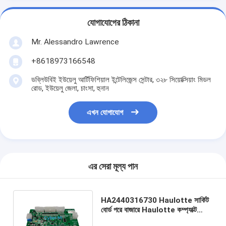
যোগাযোগের ঠিকানা
Mr. Alessandro Lawrence
+8618973166548
ডব্লিউবিই ইউয়েলু আর্টিফিশিয়াল ইন্টেলিজেন্স সেন্টার, ৩২৮ সিয়োক্সিয়াং মিডল
রোড, ইউয়েলু জেলা, চাংসা, হুনান
এখন যোগাযোগ
এর সেরা মূল্য পান
HA2440316730 Haulotte সার্কিট
বোর্ড পরে বাজারে Haulotte কম্প্যাক্ট
8/10/12/14 সর্বোত্তম 6/8