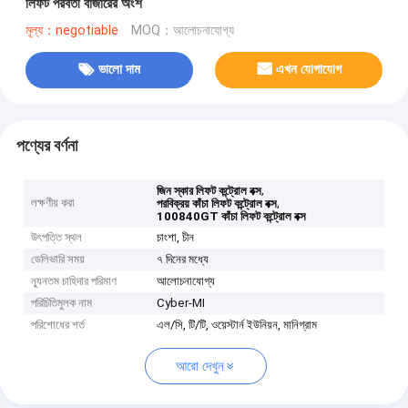
লিফট পরবর্তী বাজারের অংশ
মূল্য：negotiable
MOQ：আলোচনাযোগ্য
ভালো দাম
এখন যোগাযোগ
পণ্যের বর্ণনা
,
জিন স্কার লিফট কন্ট্রোল বক্স
লক্ষণীয় করা
,
পরবিক্রয় কাঁচা লিফট কন্ট্রোল বক্স
100840GT কাঁচা লিফট কন্ট্রোল বক্স
উৎপত্তি স্থল
চাংশা, চীন
ডেলিভারি সময়
৭ দিনের মধ্যে
ন্যূনতম চাহিদার পরিমাণ
আলোচনাযোগ্য
পরিচিতিমুলক নাম
Cyber-MI
পরিশোধের শর্ত
এল/সি, টি/টি, ওয়েস্টার্ন ইউনিয়ন, মানিগ্রাম
আরো দেখুন