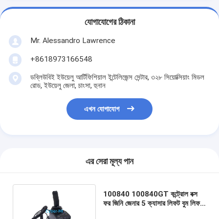
যোগাযোগের ঠিকানা
Mr. Alessandro Lawrence
+8618973166548
ডব্লিউবিই ইউয়েলু আর্টিফিশিয়াল ইন্টেলিজেন্স সেন্টার, ৩২৮ সিয়োক্সিয়াং মিডল
রোড, ইউয়েলু জেলা, চাংসা, হুনান
এখন যোগাযোগ
এর সেরা মূল্য পান
100840 100840GT কন্ট্রোল বক্স
ফর জিনি জেনার 5 ক্যাসার লিফট বুম লিফট
পরবর্তী বাজারের অংশ