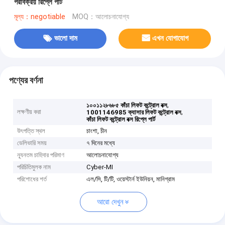
পরবিক্রয় রিপ্লে পার্ট
মূল্য：negotiable
MOQ：আলোচনাযোগ্য
ভালো দাম
এখন যোগাযোগ
পণ্যের বর্ণনা
,
১০০১১২৮৬৮৫ কাঁচা লিফট কন্ট্রোল বক্স
লক্ষণীয় করা
,
1001146985 ক্যাসার লিফট কন্ট্রোল বক্স
কাঁচা লিফট কন্ট্রোল বক্স রিপ্লে পার্ট
উৎপত্তি স্থল
চাংশা, চীন
ডেলিভারি সময়
৭ দিনের মধ্যে
ন্যূনতম চাহিদার পরিমাণ
আলোচনাযোগ্য
পরিচিতিমুলক নাম
Cyber-MI
পরিশোধের শর্ত
এল/সি, টি/টি, ওয়েস্টার্ন ইউনিয়ন, মানিগ্রাম
আরো দেখুন