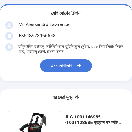
যোগাযোগের ঠিকানা
Mr. Alessandro Lawrence
+8618973166548
ডব্লিউবিই ইউয়েলু আর্টিফিশিয়াল ইন্টেলিজেন্স সেন্টার, ৩২৮ সিয়োক্সিয়াং মিডল
রোড, ইউয়েলু জেলা, চাংসা, হুনান
এখন যোগাযোগ
এর সেরা মূল্য পান
JLG 1001146985
-1001128685 কন্ট্রোল বক্স কাঁচি
লিফট পার্টস পরবিক্রয় রিপ্লে পার্ট