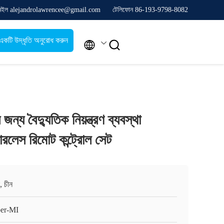
েইল alejandrolawrencee@gmail.com
টেলিফোন 86-193-9798-8082
একটি উদ্ধৃতি অনুরোধ করুন


জন্য বৈদ্যুতিক নিয়ন্ত্রণ ব্যবস্থা
ারলেস রিমোট কন্ট্রোল সেট
, চীন
er-MI