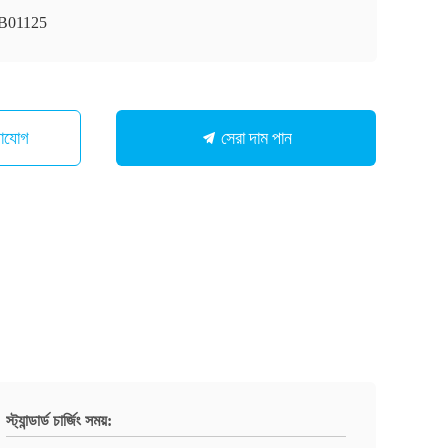
B01125
সেরা দাম পান
গাযোগ
স্ট্যান্ডার্ড চার্জিং সময়: