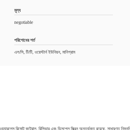
মূল্য
negotiable
পরিশোধের শর্ত
এল/সি, টি/টি, ওয়েস্টার্ন ইউনিয়ন, মানিগ্রাম
 ওয়্যারলেস রিমোট কন্ট্রোল, রিসিভার এবং ডিসপ্লে স্ক্রিন অন্তর্ভুক্ত রয়েছে, সাধারণত নিম্