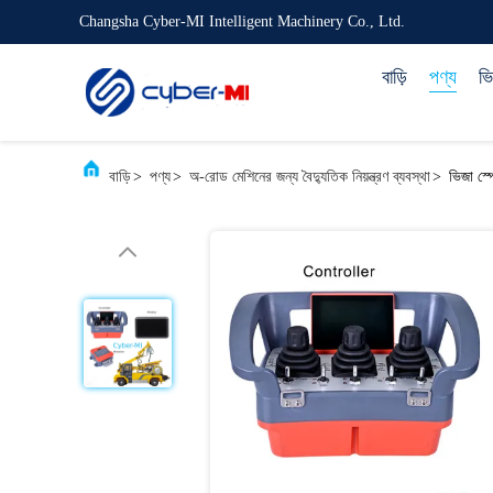
Changsha Cyber-MI Intelligent Machinery Co., Ltd.
বাড়ি
পণ্য
ভ
বাড়ি
>
পণ্য
>
অ-রোড মেশিনের জন্য বৈদ্যুতিক নিয়ন্ত্রণ ব্যবস্থা
>
ভিজা স্প