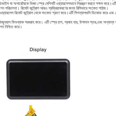
ড ডিভাইস যা অপারেটরকে ভিজা স্প্রে মেশিনটি ওয়্যারলেসভাবে নিয়ন্ত্রণ করতে সক্ষম করে।এটি 
গিক ফাংশন পরিচালনা। রিমোট কন্ট্রোল আরও প্রক্রিয়াকরণের জন্য রিসিভারে সংকেত পাঠায়।
য়্যারলেস রিমোট কন্ট্রোল থেকে সংকেত গ্রহণ করে।এটি সিগন্যালগুলি ডিকোড করে এবং মেশিনের 
ভিজ্যুয়াল ফিডব্যাক সরবরাহ করে। এটি স্প্রে চাপ, প্রবাহ হার, উপাদান স্তর,এবং অন্যান্য প
রেশন নিশ্চিত করে।