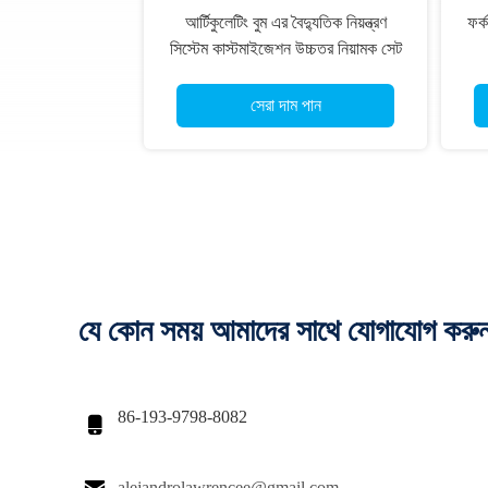
আর্টিকুলেটিং বুম এর বৈদ্যুতিক নিয়ন্ত্রণ
ফর্ক
সিস্টেম কাস্টমাইজেশন উচ্চতর নিয়ামক সেট
বায়ু উত্তোলনের জন্য
সেরা দাম পান
যে কোন সময় আমাদের সাথে যোগাযোগ করু
86-193-9798-8082

alejandrolawrencee@gmail.com