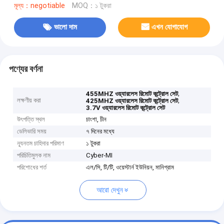
মূল্য：negotiable
MOQ：১ টুকরা
ভালো দাম
এখন যোগাযোগ
পণ্যের বর্ণনা
,
455MHZ ওয়্যারলেস রিমোট কন্ট্রোল সেট
লক্ষণীয় করা
,
425MHZ ওয়্যারলেস রিমোট কন্ট্রোল সেট
3.7V ওয়্যারলেস রিমোট কন্ট্রোল সেট
উৎপত্তি স্থল
চাংশা, চীন
ডেলিভারি সময়
৭ দিনের মধ্যে
ন্যূনতম চাহিদার পরিমাণ
১ টুকরা
পরিচিতিমুলক নাম
Cyber-MI
পরিশোধের শর্ত
এল/সি, টি/টি, ওয়েস্টার্ন ইউনিয়ন, মানিগ্রাম
আরো দেখুন