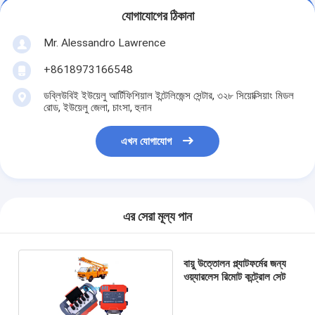
যোগাযোগের ঠিকানা
Mr. Alessandro Lawrence
+8618973166548
ডব্লিউবিই ইউয়েলু আর্টিফিশিয়াল ইন্টেলিজেন্স সেন্টার, ৩২৮ সিয়োক্সিয়াং মিডল
রোড, ইউয়েলু জেলা, চাংসা, হুনান
এখন যোগাযোগ
এর সেরা মূল্য পান
বায়ু উত্তোলন প্ল্যাটফর্মের জন্য
ওয়্যারলেস রিমোট কন্ট্রোল সেট