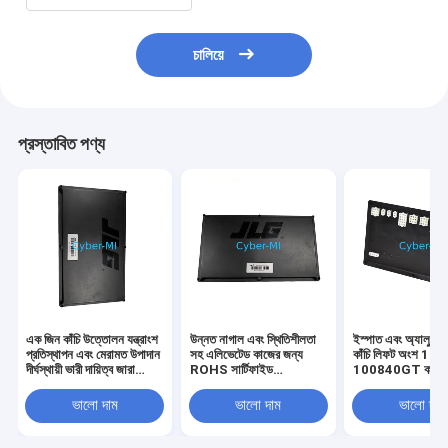
চালিয়ে
প্রস্তাবিত পণ্য
এক জিন কাঁচি উত্তোলন যন্ত্রাংশ
উন্নত নাগাল এবং স্থিতিশীলতা
ইস্পাত এবং অ্যালুমিনিয
প্রতিস্থাপন এবং মেরামত উপাদান
সহ এলিভেটেড কাজের জন্য
কাঁচি লিফট অংশ 10
দীর্ঘস্থায়ী ভারী দায়িত্ব জারা
ROHS সার্টিফাইড
100840GT কাস্টম
প্রতিরোধী
টেলিস্কোপিক লিফট OEM মূল
শিল্প শক্তি প্রতিস্থাপ
সরঞ্জাম যন্ত্রাংশ
ভালো দাম
ভালো দাম
ভালো দাম