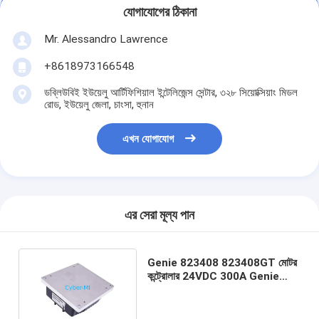
যোগাযোগের ঠিকানা
Mr. Alessandro Lawrence
+8618973166548
ডব্লিউবিই ইউয়েলু আর্টিফিশিয়াল ইন্টেলিজেন্স সেন্টার, ৩২৮ সিয়োক্সিয়াং মিডল
রোড, ইউয়েলু জেলা, চাংসা, হুনান
এখন যোগাযোগ
এর সেরা মূল্য পান
Genie 823408 823408GT মোটর
কন্ট্রোলার 24VDC 300A Genie
লিফটের সাথে সামঞ্জস্যপূর্ণ