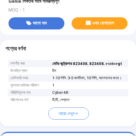
Genie লিফটের সাথে সামঞ্জস্যপূর্ণ
MOQ：1
ভালো দাম
এখন যোগাযোগ
পণ্যের বর্ণনা
লক্ষণীয় করা
,
,
মোটর কন্ট্রোলার 823408
823408
৮২৩৪০৮gt
উৎপত্তি স্থল
চীন
ডেলিভারি সময়
1-10 পিসি: 3-5 কার্যদিবস, 10 পিসি, আলোচনার জন্য।
ন্যূনতম চাহিদার পরিমাণ
1
পরিচিতিমুলক নাম
Cyber-MI
পরিশোধের শর্ত
টি/টি, পেপ্যাল
আরো দেখুন