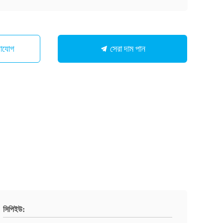
সেরা দাম পান
গাযোগ
সিপিইউ: