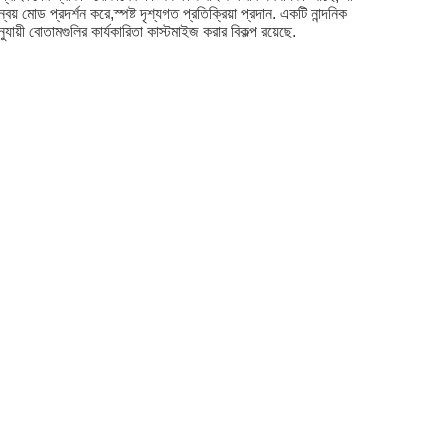
োড প্রদর্শন করে,স্পষ্ট দৃশ্যগত প্রতিক্রিয়া প্রদান. একটি নান্দনিক
যায়ী বোতামগুলির কার্যকারিতা কাস্টমাইজ করার বিকল্প রয়েছে.