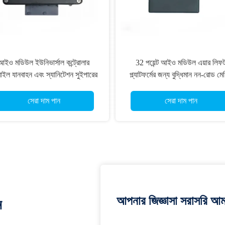
আইও মডিউল ইউনিভার্সাল কন্ট্রোলার
32 পয়েন্ট আইও মডিউল এয়ার লিফ
াইল যানবাহন এবং স্যানিটেশন সুইপারের
প্ল্যাটফর্মের জন্য বুদ্ধিমান নন-রোড মে
দ্যুতিক নিয়ন্ত্রণ ব্যবস্থার জন্য ভয়েস
আইও মডিউল 8 ডিও আইপি 65 জলর
মডিউল
সেরা দাম পান
সেরা দাম পান
আপনার জিজ্ঞাসা সরাসরি আম
ন