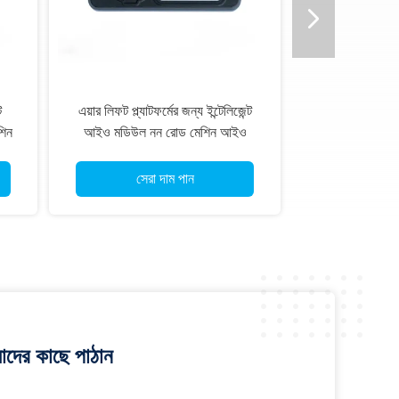
ট
এয়ার লিফট প্ল্যাটফর্মের জন্য ইন্টেলিজেন্ট
শিন
আইও মডিউল নন রোড মেশিন আইও
োধী
মডিউল 8 ডিও আইপি 65 জলরোধী
সেরা দাম পান
াদের কাছে পাঠান