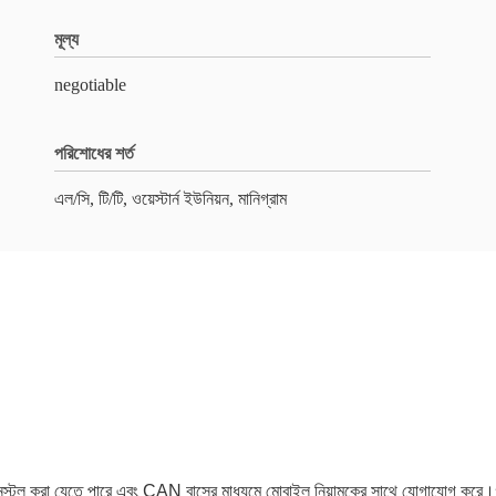
মূল্য
negotiable
পরিশোধের শর্ত
এল/সি, টি/টি, ওয়েস্টার্ন ইউনিয়ন, মানিগ্রাম
টল করা যেতে পারে এবং CAN বাসের মাধ্যমে মোবাইল নিয়ামকের সাথে যোগাযোগ করে।গ্র