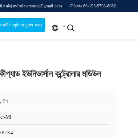
েইল alejandrolawrencee@gmail.com
টেলিফোন 86-193-9798-8082
একটি উদ্ধৃতি অনুরোধ করুন


কীপ্যাড ইউনিভার্সাল কন্ট্রোলার মডিউল
, চীন
er-MI
SP2X4