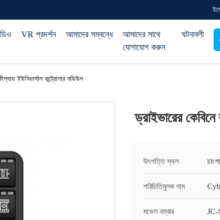
ইম
িডিও
VR প্রদর্শন
আমাদের সম্বন্ধে
আমাদের সাথে
ঘটনাবলী
যোগাযোগ করুন
ীপ্যাড ইউনিভার্সাল কন্ট্রোলার মডিউল
ড্রাইভারের কেবিনে 
উৎপত্তি স্থল
চাংশা
পরিচিতিমুলক নাম
Cyb
মডেল নম্বার
JC-