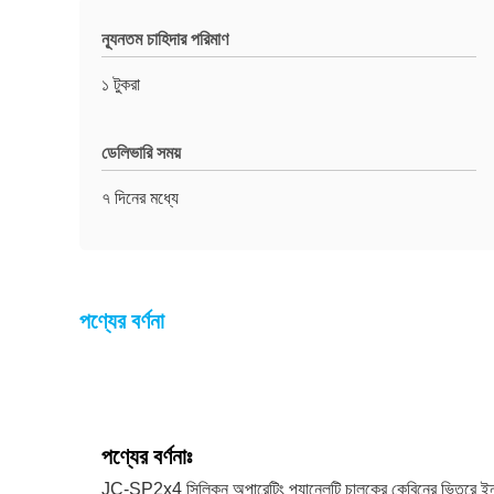
ন্যূনতম চাহিদার পরিমাণ
১ টুকরা
ডেলিভারি সময়
৭ দিনের মধ্যে
পণ্যের বর্ণনা
পণ্যের বর্ণনাঃ
JC-SP2x4 সিলিকন অপারেটিং প্যানেলটি চালকের কেবিনের ভিতরে ইনস্