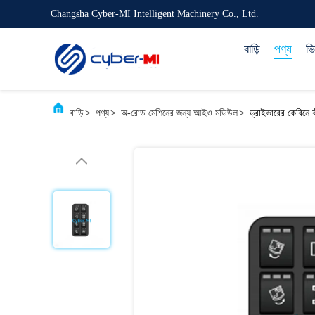
Changsha Cyber-MI Intelligent Machinery Co., Ltd.
বাড়ি
পণ্য
ভ
বাড়ি
>
পণ্য
>
অ-রোড মেশিনের জন্য আইও মডিউল
>
ড্রাইভারের কেবিনে ক