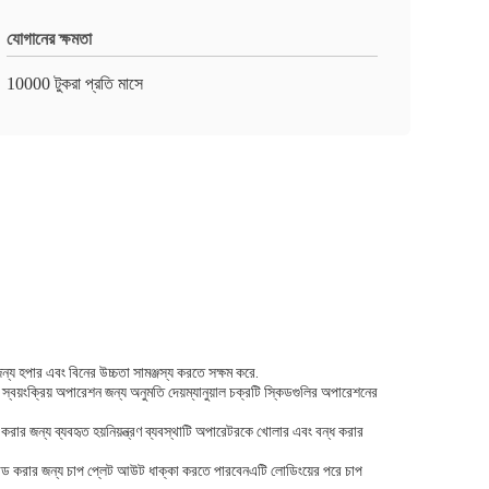
যোগানের ক্ষমতা
10000 টুকরা প্রতি মাসে
্য হপার এবং বিনের উচ্চতা সামঞ্জস্য করতে সক্ষম করে.
skids স্বয়ংক্রিয় অপারেশন জন্য অনুমতি দেয়ম্যানুয়াল চক্রটি স্কিডগুলির অপারেশনের
করার জন্য ব্যবহৃত হয়নিয়ন্ত্রণ ব্যবস্থাটি অপারেটরকে খোলার এবং বন্ধ করার
আনলোড করার জন্য চাপ প্লেট আউট ধাক্কা করতে পারবেনএটি লোডিংয়ের পরে চাপ