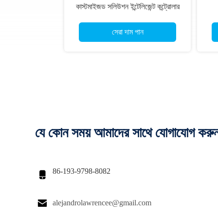
কাস্টমাইজড সলিউশন ইন্টেলিজেন্ট কন্ট্রোলার
আইও মডিউল জয়েস্টিক এবং প্রদর্শন
সেরা দাম পান
যে কোন সময় আমাদের সাথে যোগাযোগ করু
86-193-9798-8082


alejandrolawrencee@gmail.com