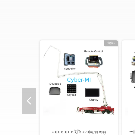
ভিডিও
এয়ার ফায়ার ফাইটিং যানবাহনের জন্য
স্প