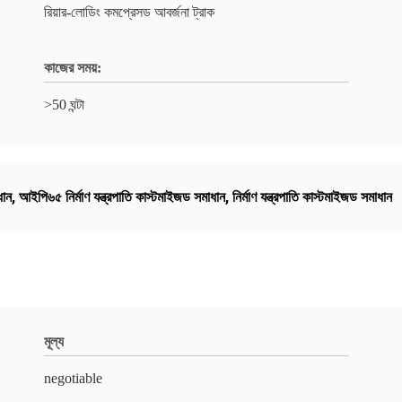
রিয়ার-লোডিং কমপ্রেসড আবর্জনা ট্রাক
কাজের সময়:
>50 ঘন্টা
ধান
,
আইপি৬৫ নির্মাণ যন্ত্রপাতি কাস্টমাইজড সমাধান
,
নির্মাণ যন্ত্রপাতি কাস্টমাইজড সমাধান
মূল্য
negotiable