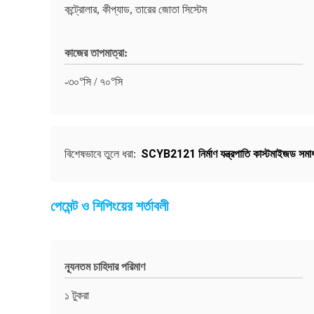
কন্ট্রোলার, কীপ্যাড, তারের জোতা সিস্টেম
কাজের তাপমাত্রা:
-৩০°সি / ৭০°সি
SCYB2121 নির্মাণ যন্ত্রপাতি কাস্টমাইজড সমা
বিশেষভাবে তুলে ধরা:
পেমেন্ট ও শিপিংয়ের শর্তাবলী
ন্যূনতম চাহিদার পরিমাণ
১ টুকরা