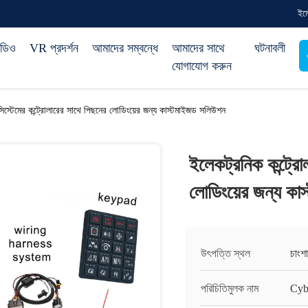
ইম
িডিও
VR প্রদর্শন
আমাদের সম্বন্ধে
আমাদের সাথে
ঘটনাবলী
যোগাযোগ করুন
সিস্টেমের কন্ট্রোলারের সাথে পিছনের লোডিংয়ের জন্য কাস্টমাইজড সলিউশন
ইলেকট্রনিক কন্ট্রোল
লোডিংয়ের জন্য ক
উৎপত্তি স্থল
চাংশা
পরিচিতিমুলক নাম
Cyb