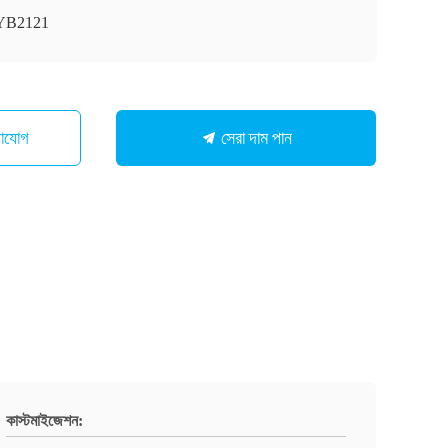
YB2121
সেরা দাম পান
গাযোগ
কাস্টমাইজেশন: