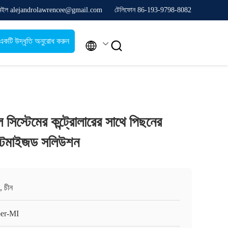
েইল alejandrolawrencee@gmail.com
টেলিফোন 86-193-9798-8082
একটি উদ্ধৃতি অনুরোধ করুন


 সিস্টেমের কন্ট্রোলারের সাথে পিছনের
াস্টমাইজড সলিউশন
, চীন
er-MI