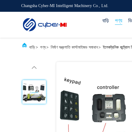
Changsha Cyber-MI Intelligent Machinery Co., Ltd.
বাড়ি
পণ্য
ভ
বাড়ি
>
পণ্য
>
নির্মাণ যন্ত্রপাতি কাস্টমাইজড সমাধান
>
ইলেকট্রনিক কন্ট্রোল 