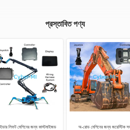
প্রস্তাবিত পণ্য
াইডার লিফট মেশিনের জন্য কাস্টমাইজড
অ-রোড মেশিনের জন্য জয়েস্টিক স