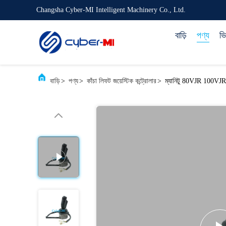
Changsha Cyber-MI Intelligent Machinery Co., Ltd.
বাড়ি
পণ্য
ভ
বাড়ি
>
পণ্য
>
কাঁচা লিফট জয়েস্টিক কন্ট্রোলার
>
ম্যানিটু 80VJR 100VJR 