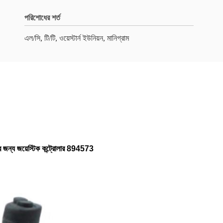
পরিশোধের শর্ত
এল/সি, টি/টি, ওয়েস্টার্ন ইউনিয়ন, মানিগ্রাম
্য জয়েস্টিক কন্ট্রোলার 894573