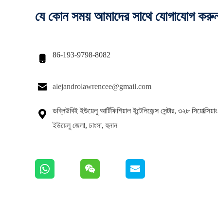
যে কোন সময় আমাদের সাথে যোগাযোগ করু
86-193-9798-8082


alejandrolawrencee@gmail.com
ডব্লিউবিই ইউয়েলু আর্টিফিশিয়াল ইন্টেলিজেন্স সেন্টার, ৩২৮ সিয়োক্সিয

ইউয়েলু জেলা, চাংসা, হুনান