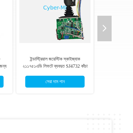
0
ইন্ডাস্ট্রিয়াল জয়েস্টিক স্কাইজ্যাক
জন্য
২১১৭৫১এডি লিফটে ব্যবহৃত SJ4732 কাঁচা
টস
লিফট জয়েস্টিক কন্ট্রোলার
সেরা দাম পান