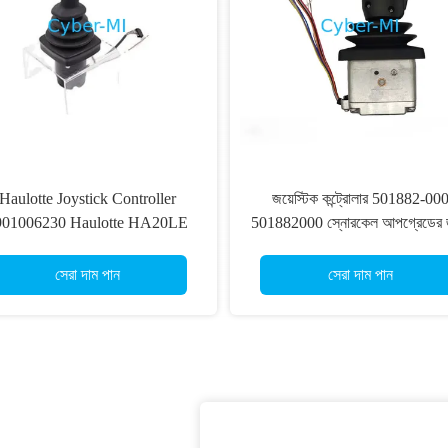
Haulotte Joystick Controller
জয়েস্টিক কন্ট্রোলার 501882-00
901006230 Haulotte HA20LE
501882000 স্নোরকেল আপগ্রেডের 
A16RTJ HA20PX HA20RTJ
AB38N AB38E কাঁচার লিফট পার্
A26RTJ Scissor Lift Parts এর
সেরা দাম পান
সেরা দাম পান
জন্য