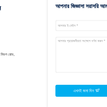
আপনার জিজ্ঞাসা সরাসরি আম
ন
়াং মিডল রোড,
এখনই জমা দিন