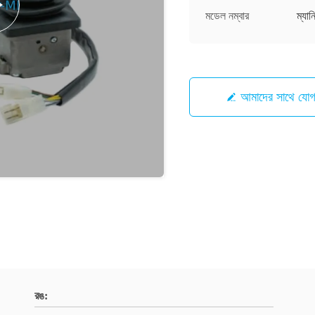
মডেল নম্বার
ম্যা
আমাদের সাথে যো
রঙ: