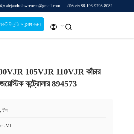
েইল alejandrolawrencee@gmail.com
টেলিফোন 86-193-9798-8082
একটি উদ্ধৃতি অনুরোধ করুন


 100VJR 105VJR 110VJR কাঁচার
 জয়েস্টিক কন্ট্রোলার 894573
, চীন
er-MI