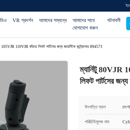
ইম
িডিও
VR প্রদর্শন
আমাদের সম্বন্ধে
আমাদের সাথে
ঘটনাবলী
যোগাযোগ করুন
105VJR 110VJR কাঁচার লিফট পার্টসের জন্য জয়েস্টিক কন্ট্রোলার 894573
ম্যানিটু 80VJR
লিফট পার্টসের জন্য
উৎপত্তি স্থল
চাংশা
পরিচিতিমুলক নাম
Cyb