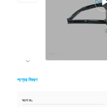
পণ্যের বিবরণ
অংশ নং: