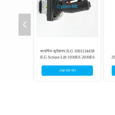
জয়েস্টিক কন্ট্রোলার JLG 1001134438
JLG Scissor Lift 1930ES 2030ES
2
2630ES 2646ES এর সাথে সামঞ্জস্যপূর্ণ
H
H
সেরা দাম পান