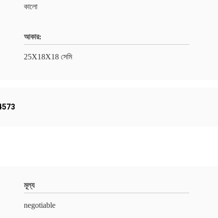
কালো
আকার:
25X18X18 সেমি
894573
মূল্য
negotiable