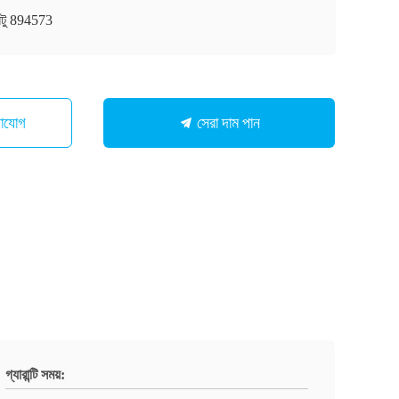
নিটু 894573
সেরা দাম পান
গাযোগ
গ্যারান্টি সময়: