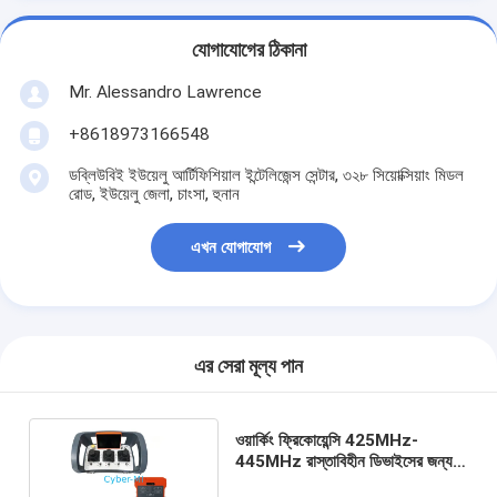
যোগাযোগের ঠিকানা
Mr. Alessandro Lawrence
+8618973166548
ডব্লিউবিই ইউয়েলু আর্টিফিশিয়াল ইন্টেলিজেন্স সেন্টার, ৩২৮ সিয়োক্সিয়াং মিডল
রোড, ইউয়েলু জেলা, চাংসা, হুনান
এখন যোগাযোগ
এর সেরা মূল্য পান
ওয়ার্কিং ফ্রিকোয়েন্সি 425MHz-
445MHz রাস্তাবিহীন ডিভাইসের জন্য
কমলা স্থায়ী দূরবর্তী নিয়ন্ত্রণ