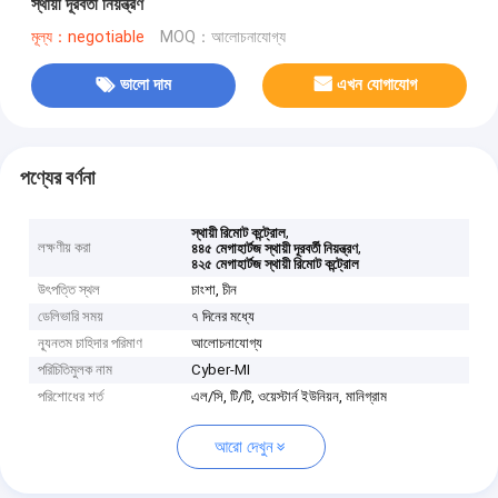
স্থায়ী দূরবর্তী নিয়ন্ত্রণ
মূল্য：negotiable
MOQ：আলোচনাযোগ্য
ভালো দাম
এখন যোগাযোগ
পণ্যের বর্ণনা
,
স্থায়ী রিমোট কন্ট্রোল
লক্ষণীয় করা
,
৪৪৫ মেগাহার্টজ স্থায়ী দূরবর্তী নিয়ন্ত্রণ
৪২৫ মেগাহার্টজ স্থায়ী রিমোট কন্ট্রোল
উৎপত্তি স্থল
চাংশা, চীন
ডেলিভারি সময়
৭ দিনের মধ্যে
ন্যূনতম চাহিদার পরিমাণ
আলোচনাযোগ্য
পরিচিতিমুলক নাম
Cyber-MI
পরিশোধের শর্ত
এল/সি, টি/টি, ওয়েস্টার্ন ইউনিয়ন, মানিগ্রাম
আরো দেখুন