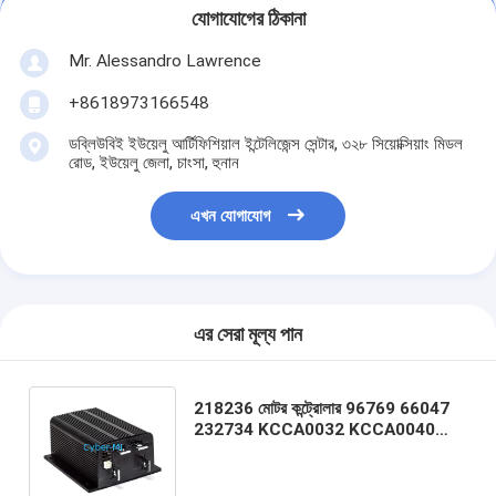
যোগাযোগের ঠিকানা
Mr. Alessandro Lawrence
+8618973166548
ডব্লিউবিই ইউয়েলু আর্টিফিশিয়াল ইন্টেলিজেন্স সেন্টার, ৩২৮ সিয়োক্সিয়াং মিডল
রোড, ইউয়েলু জেলা, চাংসা, হুনান
এখন যোগাযোগ
এর সেরা মূল্য পান
218236 মোটর কন্ট্রোলার 96769 66047
232734 KCCA0032 KCCA0040
জিনির জন্য সামঞ্জস্যপূর্ণ JLG স্কাইজ্যাক উল্লম্ব
উত্তোলন