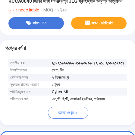
KCCA0040 জিনির জন্য সামঞ্জস্যপূর্ণ JLG স্কাইজ্যাক উল্লম্ব উত্তোলন
মূল্য：negotiable
MOQ：১ টুকরা
ভালো দাম
এখন যোগাযোগ
পণ্যের বর্ণনা
লক্ষণীয় করা
,
,
২১৮২৩৬ ৯৬৭৬৯
২১৮২৩৬ ৬৬০৪৭
২১৮ ২৩৬ ২৩২৭৩৪
উৎপত্তি স্থল
চাংশা, চীন
ডেলিভারি সময়
৭ দিনের মধ্যে
ন্যূনতম চাহিদার পরিমাণ
১ টুকরা
পরিচিতিমুলক নাম
Cyber-MI
পরিশোধের শর্ত
এল/সি, টি/টি, ওয়েস্টার্ন ইউনিয়ন, মানিগ্রাম
আরো দেখুন