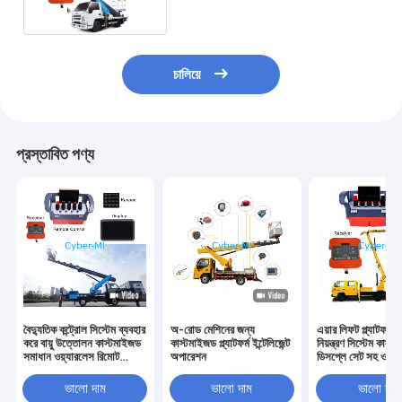
চালিয়ে
প্রস্তাবিত পণ্য
বৈদ্যুতিক কন্ট্রোল সিস্টেম ব্যবহার
অ-রোড মেশিনের জন্য
এয়ার লিফট প্ল্যাটফর্ম ব
করে বায়ু উত্তোলন কাস্টমাইজড
কাস্টমাইজড প্ল্যাটফর্ম ইন্টেলিজেন্ট
নিয়ন্ত্রণ সিস্টেম কাস্
সমাধান ওয়্যারলেস রিমোট
অপারেশন
ডিসপ্লে সেট সহ ওয়্য
কন্ট্রোল
রিমোট কন্ট্রোল
ভালো দাম
ভালো দাম
ভালো দাম