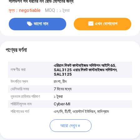
সলিউশন সব ধরনের নন রোড মেশিনের জন্য
মূল্য：negotiable
MOQ：১ টুকরা
ভালো দাম
এখন যোগাযোগ
পণ্যের বর্ণনা
,
এরিয়াল লিফট কাস্টমাইজড সলিউশন আইপি 65
লক্ষণীয় করা
,
SAL3125 এয়ার লিফট কাস্টমাইজড সলিউশন
SAL3125
উৎপত্তি স্থল
চাংশা, চীন
ডেলিভারি সময়
7 দিনের মধ্যে
ন্যূনতম চাহিদার পরিমাণ
১ টুকরা
পরিচিতিমুলক নাম
Cyber-MI
পরিশোধের শর্ত
এল/সি, টি/টি, ওয়েস্টার্ন ইউনিয়ন, মানিগ্রাম
আরো দেখুন