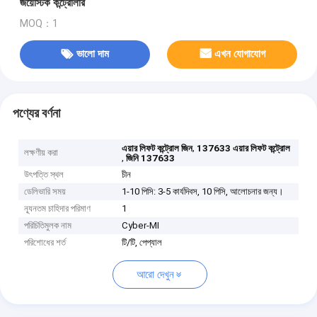
জয়েস্টিক কন্ট্রোলার
MOQ：1
ভালো দাম
এখন যোগাযোগ
পণ্যের বর্ণনা
,
এয়ার লিফট কন্ট্রোল জিন
137633 এয়ার লিফট কন্ট্রোল
লক্ষণীয় করা
,
জিনি 137633
উৎপত্তি স্থল
চীন
ডেলিভারি সময়
1-10 পিসি: 3-5 কার্যদিবস, 10 পিসি, আলোচনার জন্য।
ন্যূনতম চাহিদার পরিমাণ
1
পরিচিতিমুলক নাম
Cyber-MI
পরিশোধের শর্ত
টি/টি, পেপ্যাল
আরো দেখুন