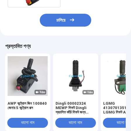
চালিয়ে
প্রস্তাবিত পণ্য
AWP কন্ট্রোল জিন 100840
Dingli 00002324
LGMG
জেনার 5 কন্ট্রোল বক্স
MEWP লিফট Dingli
41307013510
স্বচালিত কাঁচি লিফট জন্য
LGMG লিফট A14
Joystick নিয়ামক
জন্য ডুয়াল অক্ষ লিফটি
প্রতিস্থাপিত
জয়েস্টিক কন্ট্রোলার
ভালো দাম
ভালো দাম
ভালো দাম