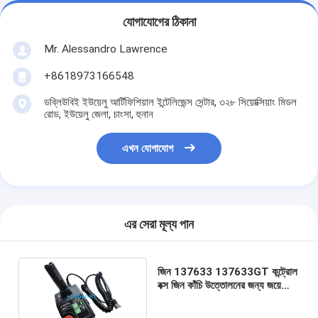
যোগাযোগের ঠিকানা
Mr. Alessandro Lawrence
+8618973166548
ডব্লিউবিই ইউয়েলু আর্টিফিশিয়াল ইন্টেলিজেন্স সেন্টার, ৩২৮ সিয়োক্সিয়াং মিডল
রোড, ইউয়েলু জেলা, চাংসা, হুনান
এখন যোগাযোগ
এর সেরা মূল্য পান
জিন 137633 137633GT কন্ট্রোল
বক্স জিন কাঁচি উত্তোলনের জন্য জয়েস্টিক
কন্ট্রোলার